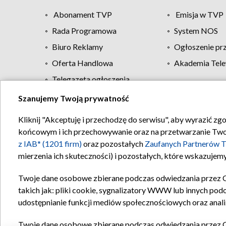
Abonament TVP
Emisja w TVP
Rada Programowa
System NOS
Biuro Reklamy
Ogłoszenie pr
Oferta Handlowa
Akademia Tele
Telegazeta ogłoszenia
Szanujemy Twoją prywatność
Regulamin TVP
Kliknij "Akceptuję i przechodzę do serwisu", aby wyrazić zg
końcowym i ich przechowywanie oraz na przetwarzanie Twoich
z IAB* (1201 firm)
oraz pozostałych
Zaufanych Partnerów T
mierzenia ich skuteczności) i pozostałych, które wskazujemy
Twoje dane osobowe zbierane podczas odwiedzania przez 
takich jak: pliki cookie, sygnalizatory WWW lub innych pod
udostępnianie funkcji mediów społecznościowych oraz anali
Twoje dane osobowe zbierane podczas odwiedzania przez 