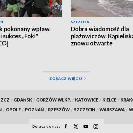
IN
SZCZECIN
k pokonany wpław.
Dobra wiadomość dla
 sukces ,,Foki"
plażowiczów. Kąpielisk
EO]
znowu otwarte
ZOBACZ WIĘCEJ
SZCZ
/
GDAŃSK
/
GORZÓW WLKP.
/
KATOWICE
/
KIELCE
/
KRA
N
/
OPOLE
/
POZNAŃ
/
RZESZÓW
/
SZCZECIN
/
WARSZAWA
/
W
Dołącz do nas: