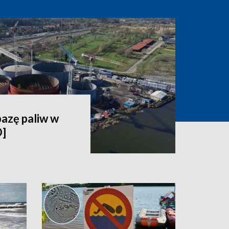
bazę paliw w
O]