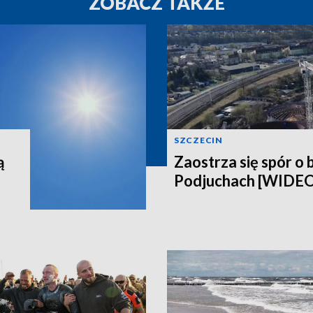
ZOBACZ TAKŻE
SZCZECIN
ą
Zaostrza się spór o 
Podjuchach [WIDE