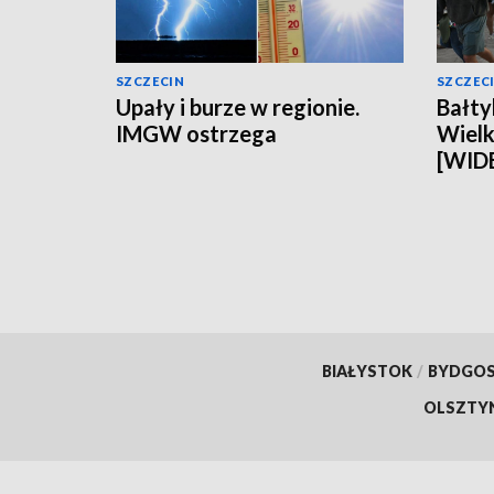
SZCZECIN
SZCZEC
Upały i burze w regionie.
Bałty
IMGW ostrzega
Wielki
[WID
BIAŁYSTOK
/
BYDGO
OLSZTY