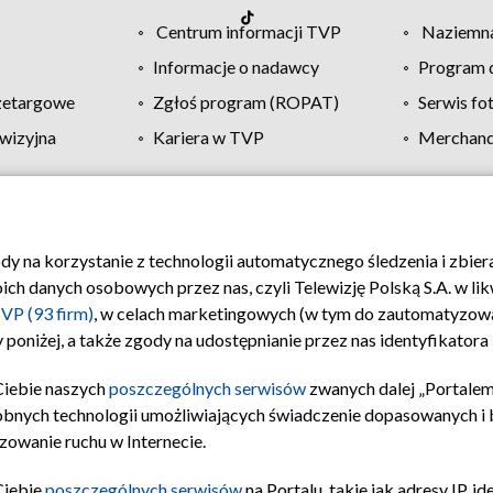
Centrum informacji TVP
Naziemna
Informacje o nadawcy
Program d
zetargowe
Zgłoś program (ROPAT)
Serwis fo
wizyjna
Kariera w TVP
Merchandi
Polityka prywatności
Moje zgody
Pomoc
Biuro re
ody na korzystanie z technologii automatycznego śledzenia i zbie
 danych osobowych przez nas, czyli Telewizję Polską S.A. w likw
VP (93 firm)
, w celach marketingowych (w tym do zautomatyzow
 poniżej, a także zgody na udostępnianie przez nas identyfikator
Ciebie naszych
poszczególnych serwisów
zwanych dalej „Portalem
obnych technologii umożliwiających świadczenie dopasowanych i be
zowanie ruchu w Internecie.
Ciebie
poszczególnych serwisów
na Portalu, takie jak adresy IP, 