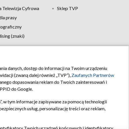
 Telewizja Cyfrowa
Sklep TVP
la prasy
tograficzny
sing (znaki)
klamy
Kontakt
rania danych, dostęp do informacji na Twoim urządzeniu
idacji (zwaną dalej również „TVP”),
Zaufanych Partnerów
anego dopasowania reklam do Twoich zainteresowań i
a PPID do Google.
”, w tym informacje zapisywane za pomocą technologii
zpiecznych usług, personalizację treści oraz reklam,
identyfikatory Twoich urządzeń końcowych i identyfikatory