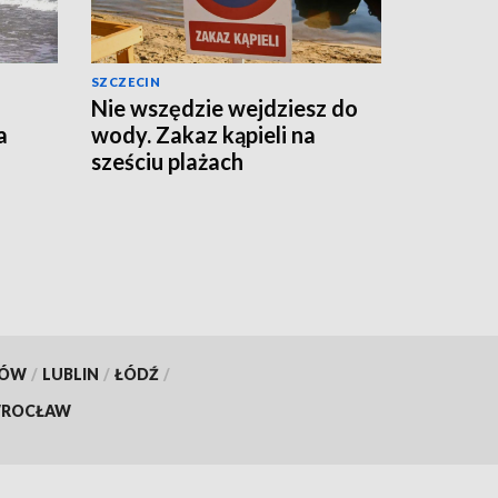
SZCZECIN
Nie wszędzie wejdziesz do
a
wody. Zakaz kąpieli na
sześciu plażach
KÓW
/
LUBLIN
/
ŁÓDŹ
/
ROCŁAW