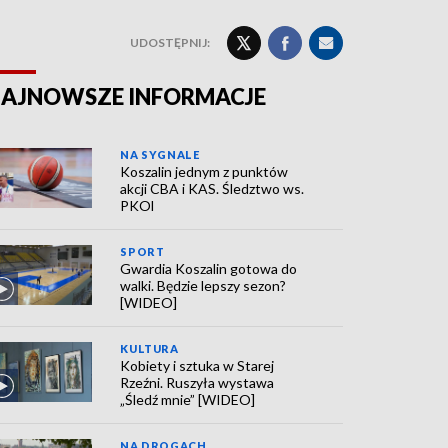
UDOSTĘPNIJ:
AJNOWSZE INFORMACJE
NA SYGNALE
Koszalin jednym z punktów
akcji CBA i KAS. Śledztwo ws.
PKOl
SPORT
Gwardia Koszalin gotowa do
walki. Będzie lepszy sezon?
[WIDEO]
KULTURA
Kobiety i sztuka w Starej
Rzeźni. Ruszyła wystawa
„Śledź mnie” [WIDEO]
NA DROGACH