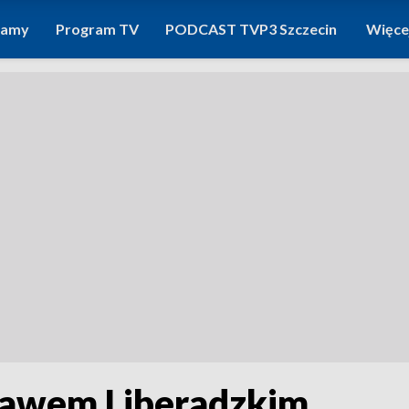
ramy
Program TV
PODCAST TVP3 Szczecin
Więce
awem Liberadzkim