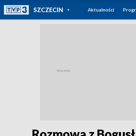
POWRÓT DO
SZCZECIN
Aktualności
Prog
TVP REGIONY
Rozmowa z Bogusł