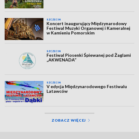
SZCZECIN
Koncert inaugurujący Międzynarodowy
Festiwal Muzyki Organowej i Kameralnej
w Kamieniu Pomorskim
SZCZECIN
Festiwal Piosenki Śpiewanej pod Żaglami
„AKWENADA”
SZCZECIN
V edycja Międzynarodowego Festiwalu
Latawców
ZOBACZ WIĘCEJ