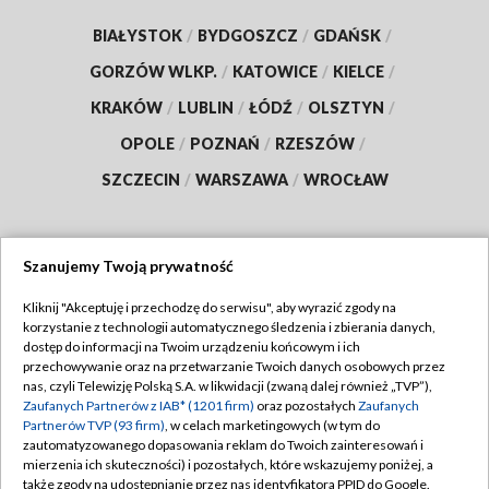
BIAŁYSTOK
/
BYDGOSZCZ
/
GDAŃSK
/
GORZÓW WLKP.
/
KATOWICE
/
KIELCE
/
KRAKÓW
/
LUBLIN
/
ŁÓDŹ
/
OLSZTYN
/
OPOLE
/
POZNAŃ
/
RZESZÓW
/
SZCZECIN
/
WARSZAWA
/
WROCŁAW
Szanujemy Twoją prywatność
Dołącz do nas:
Kliknij "Akceptuję i przechodzę do serwisu", aby wyrazić zgody na
korzystanie z technologii automatycznego śledzenia i zbierania danych,
TVP
dostęp do informacji na Twoim urządzeniu końcowym i ich
Abonament TVP
przechowywanie oraz na przetwarzanie Twoich danych osobowych przez
Regulamin TVP
nas, czyli Telewizję Polską S.A. w likwidacji (zwaną dalej również „TVP”),
Emisja w TVP
Polityka prywatności
Zaufanych Partnerów z IAB* (1201 firm)
oraz pozostałych
Zaufanych
Partnerów TVP (93 firm)
, w celach marketingowych (w tym do
Centrum informacji TVP
Moje zgody
zautomatyzowanego dopasowania reklam do Twoich zainteresowań i
mierzenia ich skuteczności) i pozostałych, które wskazujemy poniżej, a
Naziemna Telewizja Cyfrowa
Pomoc
także zgody na udostępnianie przez nas identyfikatora PPID do Google.