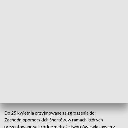
(fot. mat. organizatora)
Zgłoszenia do Zachodniopomorskich Shortów.
Szczecin European Film Festival startuje już 14 czerwca. Jeśli
chcecie być jego częścią to organizatorzy zachęcają do
przysyłania swoich filmowych propozycji – dokumentów,
fabuł, reportaży, animacji, teledysków, video artów – do
pięciu sekcji konkursowych SEFF’18.
Do 25 kwietnia przyjmowane są zgłoszenia do:
Zachodniopomorskich Shortów, w ramach których
prezentowane są krótkie metraże twórców związanych z