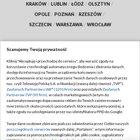
KRAKÓW
/
LUBLIN
/
ŁÓDŹ
/
OLSZTYN
/
OPOLE
/
POZNAŃ
/
RZESZÓW
/
SZCZECIN
/
WARSZAWA
/
WROCŁAW
Szanujemy Twoją prywatność
Dołącz do nas:
Kliknij "Akceptuję i przechodzę do serwisu", aby wyrazić zgody na
korzystanie z technologii automatycznego śledzenia i zbierania danych,
TVP
dostęp do informacji na Twoim urządzeniu końcowym i ich
Abonament TVP
przechowywanie oraz na przetwarzanie Twoich danych osobowych przez
Regulamin TVP
nas, czyli Telewizję Polską S.A. w likwidacji (zwaną dalej również „TVP”),
Emisja w TVP
Polityka prywatności
Zaufanych Partnerów z IAB* (1201 firm)
oraz pozostałych
Zaufanych
Partnerów TVP (93 firm)
, w celach marketingowych (w tym do
Centrum informacji TVP
Moje zgody
zautomatyzowanego dopasowania reklam do Twoich zainteresowań i
mierzenia ich skuteczności) i pozostałych, które wskazujemy poniżej, a
Naziemna Telewizja Cyfrowa
Pomoc
także zgody na udostępnianie przez nas identyfikatora PPID do Google.
Sklep TVP
Biuro reklamy
Twoje dane osobowe zbierane podczas odwiedzania przez Ciebie naszych
Rada Programowa
Kontakt
poszczególnych serwisów
zwanych dalej „Portalem”, w tym informacje
zapisywane za pomocą technologii takich jak: pliki cookie, sygnalizatory
System NOS