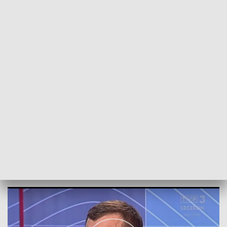
POWRÓT DO
SZCZECIN
TVP REGIONY
Spięcie: Rozmowa z Jarosławem Rzepą
2018-04-23
NS