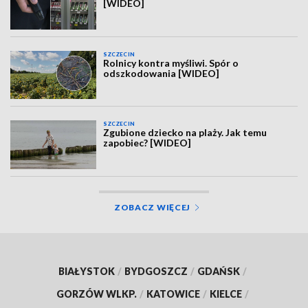
[WIDEO]
SZCZECIN
Rolnicy kontra myśliwi. Spór o
odszkodowania [WIDEO]
SZCZECIN
Zgubione dziecko na plaży. Jak temu
zapobiec? [WIDEO]
ZOBACZ WIĘCEJ
BIAŁYSTOK
/
BYDGOSZCZ
/
GDAŃSK
/
GORZÓW WLKP.
/
KATOWICE
/
KIELCE
/