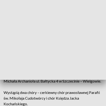
1
28 kwietnia br. w kościele p.w. Św. Michała
Archanioła w Szczecinie odbędzie się koncert „Od
wschodu do zachodu. Muzyczny dialog kultur”.
Koncert „Od wschodu do zachodu. Muzyczny dialog kultur”
odbędzie się 28 kwietnia o godz. 19:30 w kościele p.w. Św.
Michała Archanioła ul. Bałtycka 4 w Szczecinie – Wielgowie.
Wystąpią dwa chóry – cerkiewny chór prawosławnej Parafii
św. Mikołaja Cudotwórcy i chór Księdza Jacka
Kochańskiego.