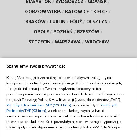
BIAŁYSTOK
/
BYDGOSZCZ
/
GDAŃSK
/
GORZÓW WLKP.
/
KATOWICE
/
KIELCE
/
KRAKÓW
/
LUBLIN
/
ŁÓDŹ
/
OLSZTYN
/
OPOLE
/
POZNAŃ
/
RZESZÓW
/
SZCZECIN
/
WARSZAWA
/
WROCŁAW
Szanujemy Twoją prywatność
Dołącz do nas:
Kliknij "Akceptuję i przechodzę do serwisu", aby wyrazić zgody na
korzystanie z technologii automatycznego śledzenia i zbierania danych,
TVP
dostęp do informacji na Twoim urządzeniu końcowym i ich
Abonament TVP
przechowywanie oraz na przetwarzanie Twoich danych osobowych przez
Regulamin TVP
nas, czyli Telewizję Polską S.A. w likwidacji (zwaną dalej również „TVP”),
Emisja w TVP
Polityka prywatności
Zaufanych Partnerów z IAB* (1201 firm)
oraz pozostałych
Zaufanych
Partnerów TVP (93 firm)
, w celach marketingowych (w tym do
Centrum informacji TVP
Moje zgody
zautomatyzowanego dopasowania reklam do Twoich zainteresowań i
mierzenia ich skuteczności) i pozostałych, które wskazujemy poniżej, a
Naziemna Telewizja Cyfrowa
Pomoc
także zgody na udostępnianie przez nas identyfikatora PPID do Google.
Sklep TVP
Biuro reklamy