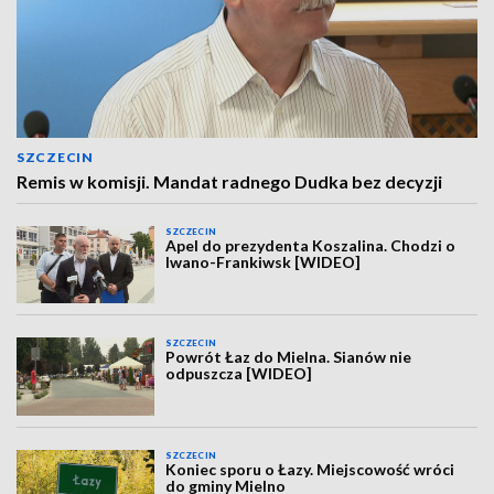
SZCZECIN
Remis w komisji. Mandat radnego Dudka bez decyzji
SZCZECIN
Apel do prezydenta Koszalina. Chodzi o
Iwano-Frankiwsk [WIDEO]
SZCZECIN
Powrót Łaz do Mielna. Sianów nie
odpuszcza [WIDEO]
SZCZECIN
Koniec sporu o Łazy. Miejscowość wróci
do gminy Mielno