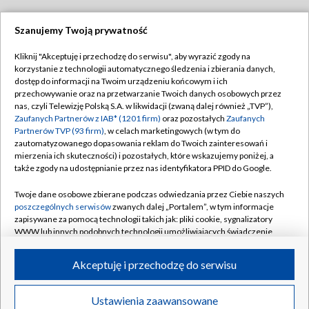
Szanujemy Twoją prywatność
Dołącz do nas:
Kliknij "Akceptuję i przechodzę do serwisu", aby wyrazić zgody na
korzystanie z technologii automatycznego śledzenia i zbierania danych,
TVP
dostęp do informacji na Twoim urządzeniu końcowym i ich
Abonament TVP
przechowywanie oraz na przetwarzanie Twoich danych osobowych przez
Regulamin TVP
nas, czyli Telewizję Polską S.A. w likwidacji (zwaną dalej również „TVP”),
Emisja w TVP
Polityka prywatności
Zaufanych Partnerów z IAB* (1201 firm)
oraz pozostałych
Zaufanych
Partnerów TVP (93 firm)
, w celach marketingowych (w tym do
Centrum informacji TVP
Moje zgody
zautomatyzowanego dopasowania reklam do Twoich zainteresowań i
mierzenia ich skuteczności) i pozostałych, które wskazujemy poniżej, a
Naziemna Telewizja Cyfrowa
Pomoc
także zgody na udostępnianie przez nas identyfikatora PPID do Google.
Sklep TVP
Biuro reklamy
Twoje dane osobowe zbierane podczas odwiedzania przez Ciebie naszych
Rada Programowa
Kontakt
poszczególnych serwisów
zwanych dalej „Portalem”, w tym informacje
zapisywane za pomocą technologii takich jak: pliki cookie, sygnalizatory
System NOS
WWW lub innych podobnych technologii umożliwiających świadczenie
dopasowanych i bezpiecznych usług, personalizację treści oraz reklam,
Informacje o nadawcy
Kanały
udostępnianie funkcji mediów społecznościowych oraz analizowanie
Akceptuję i przechodzę do serwisu
ruchu w Internecie.
Program dla prasy
©2026 Telewizja Polska S.A. w likwidacji
Biuro Reklamy
Twoje dane osobowe zbierane podczas odwiedzania przez Ciebie
Ustawienia zaawansowane
poszczególnych serwisów
na Portalu, takie jak adresy IP, identyfikatory