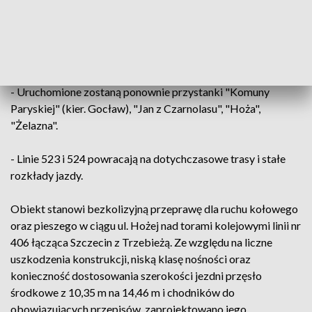
- Linie 58 i 59 powracają na swoje stałe trasy i rozkłady
sprzed remontu. Likwidacji ulegają dodatkowe przystanki :
Ludowa (nr 16001) na ul. Blizińskiego, Studzienna (nr 44610)
na ul. Studziennej w kierunku ul. Grzymińskiej.
- Uruchomione zostaną ponownie przystanki "Komuny
Paryskiej" (kier. Gocław), "Jan z Czarnolasu", "Hoża",
"Żelazna".
- Linie 523 i 524 powracają na dotychczasowe trasy i stałe
rozkłady jazdy.
Obiekt stanowi bezkolizyjną przeprawę dla ruchu kołowego
oraz pieszego w ciągu ul. Hożej nad torami kolejowymi linii nr
406 łącząca Szczecin z Trzebieżą. Ze względu na liczne
uszkodzenia konstrukcji, niską klasę nośności oraz
konieczność dostosowania szerokości jezdni przęsło
środkowe z 10,35 m na 14,46 m i chodników do
obowiązujących przepisów, zaprojektowano jego