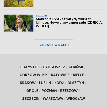
SZCZECIN
Mokradła Pyszka z wizytą minister
klimatu. Nowe plany samorządu [ZDJĘCIA,
WIDEO]
ZOBACZ WIĘCEJ
BIAŁYSTOK
/
BYDGOSZCZ
/
GDAŃSK
/
GORZÓW WLKP.
/
KATOWICE
/
KIELCE
/
KRAKÓW
/
LUBLIN
/
ŁÓDŹ
/
OLSZTYN
/
OPOLE
/
POZNAŃ
/
RZESZÓW
/
SZCZECIN
/
WARSZAWA
/
WROCŁAW