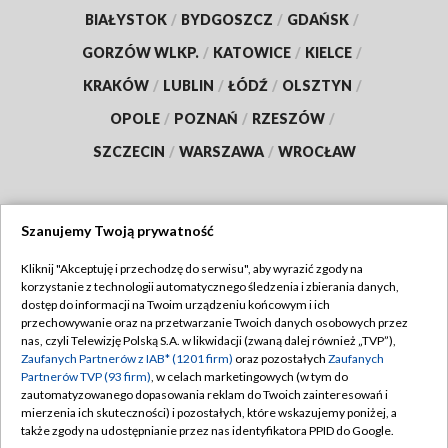
BIAŁYSTOK
/
BYDGOSZCZ
/
GDAŃSK
/
GORZÓW WLKP.
/
KATOWICE
/
KIELCE
/
KRAKÓW
/
LUBLIN
/
ŁÓDŹ
/
OLSZTYN
/
OPOLE
/
POZNAŃ
/
RZESZÓW
/
SZCZECIN
/
WARSZAWA
/
WROCŁAW
Szanujemy Twoją prywatność
Dołącz do nas:
Kliknij "Akceptuję i przechodzę do serwisu", aby wyrazić zgody na
korzystanie z technologii automatycznego śledzenia i zbierania danych,
TVP
dostęp do informacji na Twoim urządzeniu końcowym i ich
Abonament TVP
przechowywanie oraz na przetwarzanie Twoich danych osobowych przez
Regulamin TVP
nas, czyli Telewizję Polską S.A. w likwidacji (zwaną dalej również „TVP”),
Emisja w TVP
Polityka prywatności
Zaufanych Partnerów z IAB* (1201 firm)
oraz pozostałych
Zaufanych
Partnerów TVP (93 firm)
, w celach marketingowych (w tym do
Centrum informacji TVP
Moje zgody
zautomatyzowanego dopasowania reklam do Twoich zainteresowań i
mierzenia ich skuteczności) i pozostałych, które wskazujemy poniżej, a
Naziemna Telewizja Cyfrowa
Pomoc
także zgody na udostępnianie przez nas identyfikatora PPID do Google.