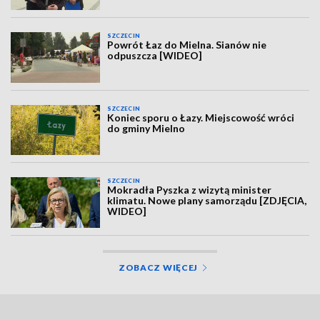
SZCZECIN
Powrót Łaz do Mielna. Sianów nie
odpuszcza [WIDEO]
SZCZECIN
Koniec sporu o Łazy. Miejscowość wróci
do gminy Mielno
SZCZECIN
Mokradła Pyszka z wizytą minister
klimatu. Nowe plany samorządu [ZDJĘCIA,
WIDEO]
ZOBACZ WIĘCEJ