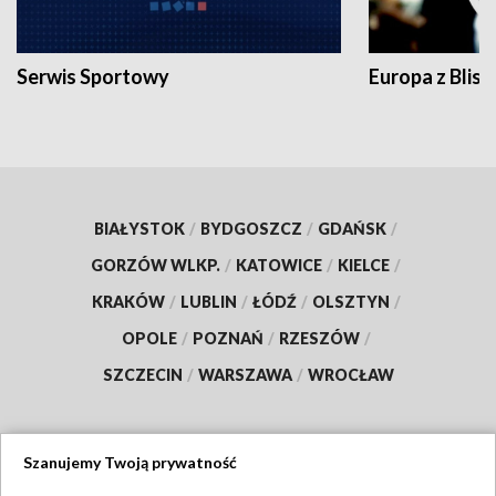
Serwis Sportowy
Europa z Blisk
BIAŁYSTOK
/
BYDGOSZCZ
/
GDAŃSK
/
GORZÓW WLKP.
/
KATOWICE
/
KIELCE
/
KRAKÓW
/
LUBLIN
/
ŁÓDŹ
/
OLSZTYN
/
OPOLE
/
POZNAŃ
/
RZESZÓW
/
SZCZECIN
/
WARSZAWA
/
WROCŁAW
Szanujemy Twoją prywatność
Dołącz do nas: