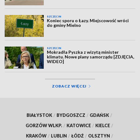
SZCZECIN
Koniec sporu o Łazy. Miejscowość wróci
do gminy Mielno
SZCZECIN
Mokradła Pyszka z wizytą minister
klimatu. Nowe plany samorządu [ZDJĘCIA,
WIDEO]
ZOBACZ WIĘCEJ
BIAŁYSTOK
/
BYDGOSZCZ
/
GDAŃSK
/
GORZÓW WLKP.
/
KATOWICE
/
KIELCE
/
KRAKÓW
/
LUBLIN
/
ŁÓDŹ
/
OLSZTYN
/