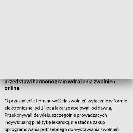
TVP3 Szczecin
Elektroniczne zwolnienia lekarskie, jednak dopiero
od grudnia. Zmiana terminu ma dać lekarzom więcej
czasu na przygotowanie się do zmiany. Dziś ZUS
przedstawi harmonogram wdrażania zwolnień
online.
O przesunięcie terminu wejścia zwolnień wyłącznie w formie
elektronicznej od 1 lipca lekarze apelowali od dawna.
Przekonywali, że wielu, szczególnie prowadzących
indywidualną praktykę lekarską, nie stać na zakup
oprogramowania potrzebnego do wystawiania zwolnień