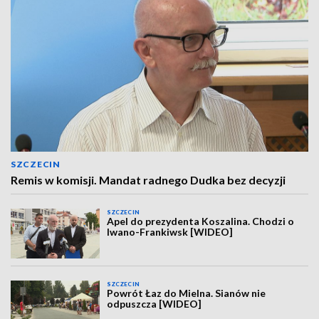
SZCZECIN
Remis w komisji. Mandat radnego Dudka bez decyzji
SZCZECIN
Apel do prezydenta Koszalina. Chodzi o
Iwano-Frankiwsk [WIDEO]
SZCZECIN
Powrót Łaz do Mielna. Sianów nie
odpuszcza [WIDEO]