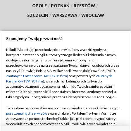
OPOLE
/
POZNAŃ
/
RZESZÓW
/
SZCZECIN
/
WARSZAWA
/
WROCŁAW
Szanujemy Twoją prywatność
Dołącz do nas:
Kliknij "Akceptuję i przechodzę do serwisu", aby wyrazić zgody na
korzystanie z technologii automatycznego śledzenia i zbierania danych,
TVP
dostęp do informacji na Twoim urządzeniu końcowym i ich
Abonament TVP
przechowywanie oraz na przetwarzanie Twoich danych osobowych przez
Regulamin TVP
nas, czyli Telewizję Polską S.A. w likwidacji (zwaną dalej również „TVP”),
Emisja w TVP
Polityka prywatności
Zaufanych Partnerów z IAB* (1201 firm)
oraz pozostałych
Zaufanych
Partnerów TVP (93 firm)
, w celach marketingowych (w tym do
Centrum informacji TVP
Moje zgody
zautomatyzowanego dopasowania reklam do Twoich zainteresowań i
mierzenia ich skuteczności) i pozostałych, które wskazujemy poniżej, a
Naziemna Telewizja Cyfrowa
Pomoc
także zgody na udostępnianie przez nas identyfikatora PPID do Google.
Sklep TVP
Biuro reklamy
Twoje dane osobowe zbierane podczas odwiedzania przez Ciebie naszych
Rada Programowa
Kontakt
poszczególnych serwisów
zwanych dalej „Portalem”, w tym informacje
zapisywane za pomocą technologii takich jak: pliki cookie, sygnalizatory
System NOS
WWW lub innych podobnych technologii umożliwiających świadczenie
dopasowanych i bezpiecznych usług, personalizację treści oraz reklam,