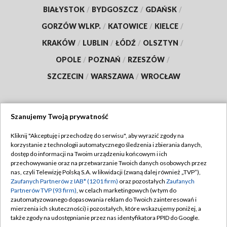
BIAŁYSTOK
/
BYDGOSZCZ
/
GDAŃSK
/
GORZÓW WLKP.
/
KATOWICE
/
KIELCE
/
KRAKÓW
/
LUBLIN
/
ŁÓDŹ
/
OLSZTYN
/
OPOLE
/
POZNAŃ
/
RZESZÓW
/
SZCZECIN
/
WARSZAWA
/
WROCŁAW
Szanujemy Twoją prywatność
Dołącz do nas:
Kliknij "Akceptuję i przechodzę do serwisu", aby wyrazić zgody na
korzystanie z technologii automatycznego śledzenia i zbierania danych,
TVP
dostęp do informacji na Twoim urządzeniu końcowym i ich
Abonament TVP
przechowywanie oraz na przetwarzanie Twoich danych osobowych przez
Regulamin TVP
nas, czyli Telewizję Polską S.A. w likwidacji (zwaną dalej również „TVP”),
Emisja w TVP
Polityka prywatności
Zaufanych Partnerów z IAB* (1201 firm)
oraz pozostałych
Zaufanych
Partnerów TVP (93 firm)
, w celach marketingowych (w tym do
Centrum informacji TVP
Moje zgody
zautomatyzowanego dopasowania reklam do Twoich zainteresowań i
mierzenia ich skuteczności) i pozostałych, które wskazujemy poniżej, a
Naziemna Telewizja Cyfrowa
Pomoc
także zgody na udostępnianie przez nas identyfikatora PPID do Google.