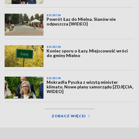
SZCZECIN
Powrót Łaz do Mielna. Sianów nie
odpuszcza [WIDEO]
SZCZECIN
Koniec sporu o Łazy. Miejscowość wróci
do gminy Mielno
SZCZECIN
Mokradła Pyszka z wizytą minister
klimatu. Nowe plany samorządu [ZDJĘCIA,
WIDEO]
ZOBACZ WIĘCEJ