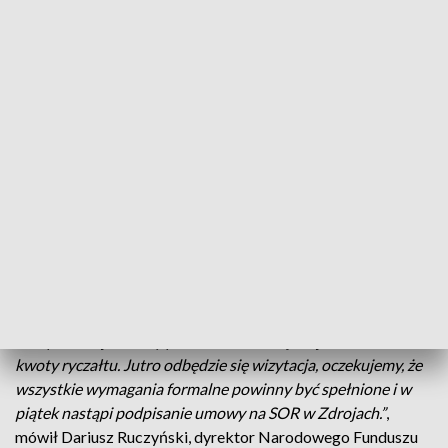
TVP3 Szczecin
Już nie izba przyjęć a szpitalny oddział ratunkowy i
to od maja. NFZ po długich pertraktacjach
zdecydował się podpisać ze szpitalem w
szczecińskich Zdrojach - kontrakt na SOR.
„W tej chwili jesteśmy na etapie uzgodnień technicznych, już
ze szpitalem jesteśmy po ankiecie niezbędnej do ustalenia
kwoty ryczałtu. Jutro odbędzie się wizytacja, oczekujemy, że
wszystkie wymagania formalne powinny być spełnione i w
piątek nastąpi podpisanie umowy na SOR w Zdrojach.”
,
mówił Dariusz Ruczyński, dyrektor Narodowego Funduszu