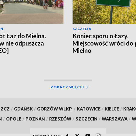
IN
SZCZECIN
t Łaz do Mielna.
Koniec sporu o Łazy.
w nie odpuszcza
Miejscowość wróci do
EO]
Mielno
ZOBACZ WIĘCEJ
SZCZ
/
GDAŃSK
/
GORZÓW WLKP.
/
KATOWICE
/
KIELCE
/
KRA
N
/
OPOLE
/
POZNAŃ
/
RZESZÓW
/
SZCZECIN
/
WARSZAWA
/
W
Dołącz do nas: