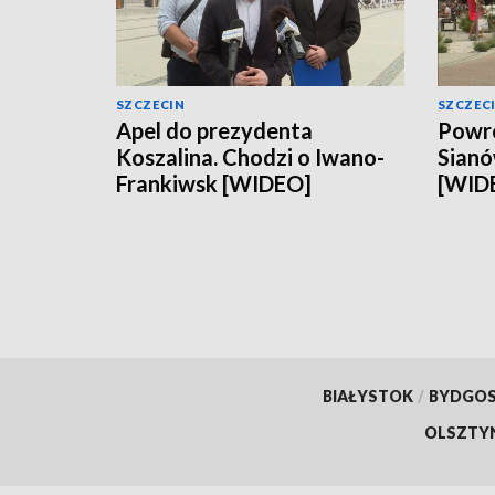
SZCZECIN
SZCZEC
Apel do prezydenta
Powró
Koszalina. Chodzi o Iwano-
Sianó
Frankiwsk [WIDEO]
[WID
BIAŁYSTOK
/
BYDGO
OLSZTY