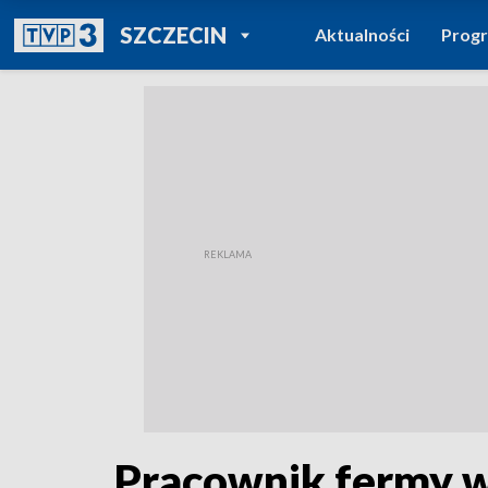
POWRÓT DO
SZCZECIN
Aktualności
Prog
TVP REGIONY
Pracownik fermy w