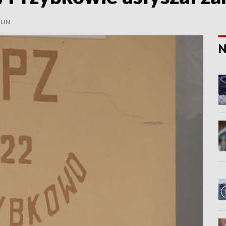
LIN
N