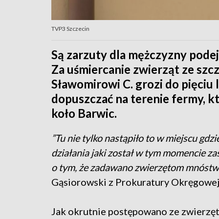
TVP3 Szczecin
Są zarzuty dla mężczyzny podej
Za uśmiercanie zwierząt ze sz
Sławomirowi C. grozi do pięciu l
dopuszczać na terenie fermy, k
koło Barwic.
”Tu nie tylko nastąpiło to w miejscu gdz
działania jaki został w tym momencie z
o tym, że zadawano zwierzętom mnóstwo 
Gąsiorowski z Prokuratury Okręgowej 
Jak okrutnie postępowano ze zwierzęt