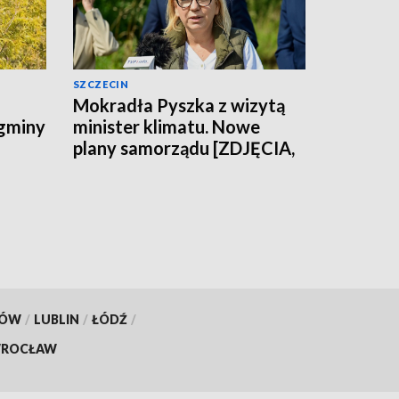
SZCZECIN
Mokradła Pyszka z wizytą
 gminy
minister klimatu. Nowe
plany samorządu [ZDJĘCIA,
WIDEO]
KÓW
/
LUBLIN
/
ŁÓDŹ
/
ROCŁAW