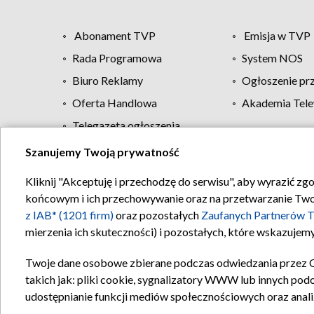
Abonament TVP
Emisja w TVP
Rada Programowa
System NOS
Biuro Reklamy
Ogłoszenie pr
Oferta Handlowa
Akademia Tele
Telegazeta ogłoszenia
Szanujemy Twoją prywatność
Regulamin TVP
Kliknij "Akceptuję i przechodzę do serwisu", aby wyrazić zg
końcowym i ich przechowywanie oraz na przetwarzanie Twoich
z IAB* (1201 firm)
oraz pozostałych
Zaufanych Partnerów T
mierzenia ich skuteczności) i pozostałych, które wskazujemy
Twoje dane osobowe zbierane podczas odwiedzania przez 
takich jak: pliki cookie, sygnalizatory WWW lub innych pod
udostępnianie funkcji mediów społecznościowych oraz anali