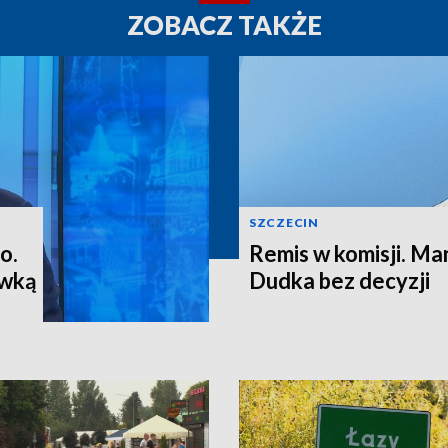
ZOBACZ TAKŻE
SZCZECIN
o.
Remis w komisji. M
ewką
Dudka bez decyzji