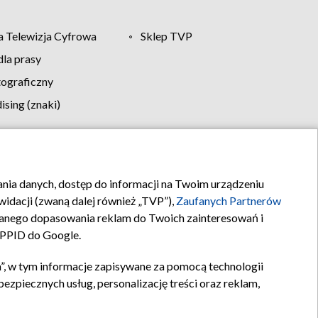
 Telewizja Cyfrowa
Sklep TVP
la prasy
tograficzny
sing (znaki)
klamy
Kontakt
rania danych, dostęp do informacji na Twoim urządzeniu
idacji (zwaną dalej również „TVP”),
Zaufanych Partnerów
anego dopasowania reklam do Twoich zainteresowań i
a PPID do Google.
”, w tym informacje zapisywane za pomocą technologii
zpiecznych usług, personalizację treści oraz reklam,