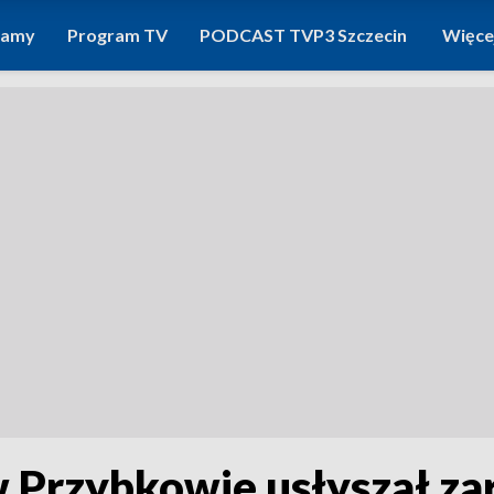
ramy
Program TV
PODCAST TVP3 Szczecin
Więce
 Przybkowie usłyszał za