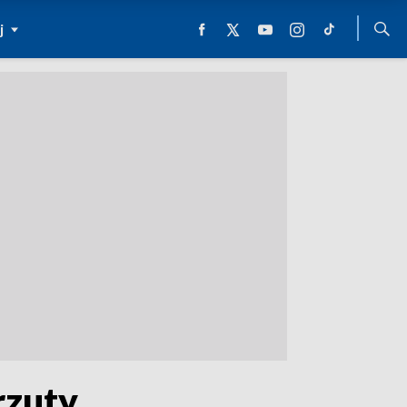
j
rzuty