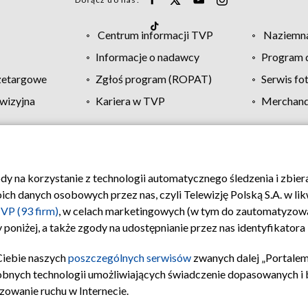
Centrum informacji TVP
Naziemna
Informacje o nadawcy
Program d
zetargowe
Zgłoś program (ROPAT)
Serwis fo
wizyjna
Kariera w TVP
Merchandi
Polityka prywatności
Moje zgody
Pomoc
Biuro re
ody na korzystanie z technologii automatycznego śledzenia i zbie
 danych osobowych przez nas, czyli Telewizję Polską S.A. w likw
VP (93 firm)
, w celach marketingowych (w tym do zautomatyzow
 poniżej, a także zgody na udostępnianie przez nas identyfikator
Ciebie naszych
poszczególnych serwisów
zwanych dalej „Portalem
obnych technologii umożliwiających świadczenie dopasowanych i be
zowanie ruchu w Internecie.