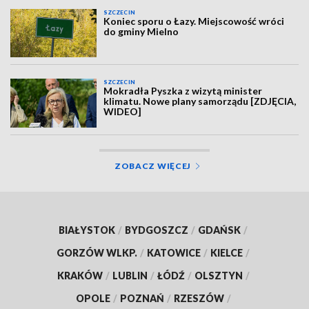
SZCZECIN
Koniec sporu o Łazy. Miejscowość wróci
do gminy Mielno
SZCZECIN
Mokradła Pyszka z wizytą minister
klimatu. Nowe plany samorządu [ZDJĘCIA,
WIDEO]
ZOBACZ WIĘCEJ
BIAŁYSTOK
/
BYDGOSZCZ
/
GDAŃSK
/
GORZÓW WLKP.
/
KATOWICE
/
KIELCE
/
KRAKÓW
/
LUBLIN
/
ŁÓDŹ
/
OLSZTYN
/
OPOLE
/
POZNAŃ
/
RZESZÓW
/