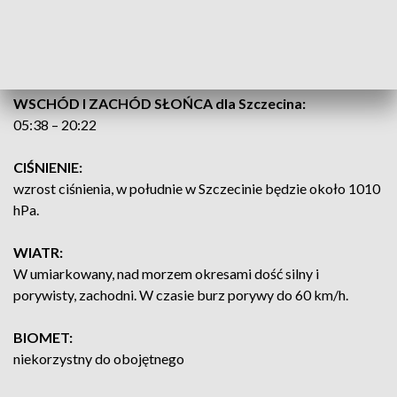
południem w porywach 7 w skali B. Stan morza 3 do 4.
Temperatura powietrza około 8°C. Widzialność dobra do
umiarkowanej. Okresami opady deszczu.
WSCHÓD I ZACHÓD SŁOŃCA dla Szczecina:
05:38 – 20:22
CIŚNIENIE:
wzrost ciśnienia, w południe w Szczecinie będzie około 1010
hPa.
WIATR:
W umiarkowany, nad morzem okresami dość silny i
porywisty, zachodni. W czasie burz porywy do 60 km/h.
BIOMET:
niekorzystny do obojętnego