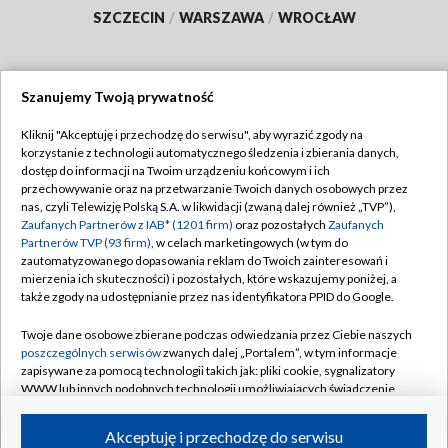
SZCZECIN
/
WARSZAWA
/
WROCŁAW
Szanujemy Twoją prywatność
Dołącz do nas:
Kliknij "Akceptuję i przechodzę do serwisu", aby wyrazić zgody na
korzystanie z technologii automatycznego śledzenia i zbierania danych,
TVP
dostęp do informacji na Twoim urządzeniu końcowym i ich
Abonament TVP
przechowywanie oraz na przetwarzanie Twoich danych osobowych przez
Regulamin TVP
nas, czyli Telewizję Polską S.A. w likwidacji (zwaną dalej również „TVP”),
Emisja w TVP
Polityka prywatności
Zaufanych Partnerów z IAB* (1201 firm)
oraz pozostałych
Zaufanych
Partnerów TVP (93 firm)
, w celach marketingowych (w tym do
Centrum informacji TVP
Moje zgody
zautomatyzowanego dopasowania reklam do Twoich zainteresowań i
mierzenia ich skuteczności) i pozostałych, które wskazujemy poniżej, a
Naziemna Telewizja Cyfrowa
Pomoc
także zgody na udostępnianie przez nas identyfikatora PPID do Google.
Sklep TVP
Biuro reklamy
Twoje dane osobowe zbierane podczas odwiedzania przez Ciebie naszych
Rada Programowa
Kontakt
poszczególnych serwisów
zwanych dalej „Portalem”, w tym informacje
zapisywane za pomocą technologii takich jak: pliki cookie, sygnalizatory
System NOS
WWW lub innych podobnych technologii umożliwiających świadczenie
dopasowanych i bezpiecznych usług, personalizację treści oraz reklam,
Informacje o nadawcy
Kanały
udostępnianie funkcji mediów społecznościowych oraz analizowanie
Akceptuję i przechodzę do serwisu
ruchu w Internecie.
Program dla prasy