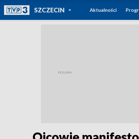
POWRÓT DO
SZCZECIN
Aktualności
Prog
TVP REGIONY
Ojcowie manifesto