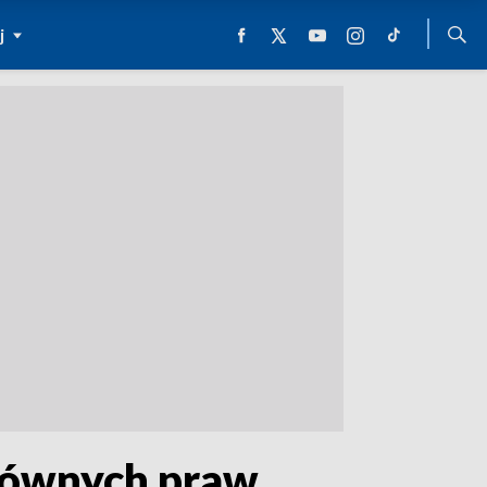
j
 równych praw