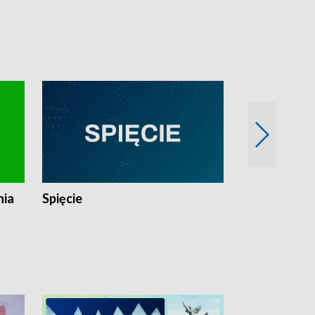
nia
Spięcie
Niedziałkow