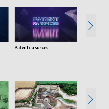
Patent na sukces
Rolnictwo w 