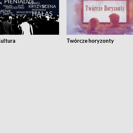
Kultura
Twórcze horyzonty