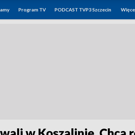
ramy
Program TV
PODCAST TVP3 Szczecin
Więce
wali w Koszalinie. Chcą