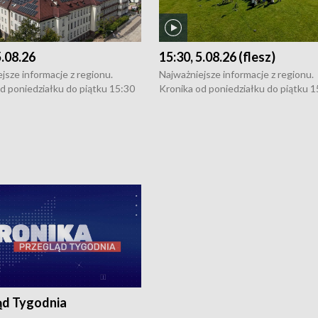
5.08.26
15:30, 5.08.26 (flesz)
jsze informacje z regionu.
Najważniejsze informacje z regionu.
d poniedziałku do piątku 15:30
Kronika od poniedziałku do piątku 1
16:30 (+ rozmowa), 18:30, 21:30.
(flesz), 16:30 (+ rozmowa), 18:30, 21
y i święta 15:30 i 16:30
W weekendy i święta 15:30 i 16:30
8:30 i 21:30. Dziennikarze czekają
(flesz), 18:30 i 21:30. Dziennikarze c
a zgłoszenia: Szczecin - tel. 91-
na Państwa zgłoszenia: Szczecin - te
0, Koszalin - tel. 94-34-50-054,
4 8-10-400, Koszalin - tel. 94-34-50
ronika@tvp.pl.
e-mail: kronika@tvp.pl.
ąd Tygodnia