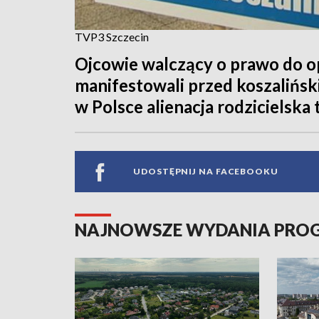
TVP3 Szczecin
Ojcowie walczący o prawo do op
manifestowali przed koszaliń
w Polsce alienacja rodzicielska
UDOSTĘPNIJ NA FACEBOOKU
NAJNOWSZE WYDANIA PR