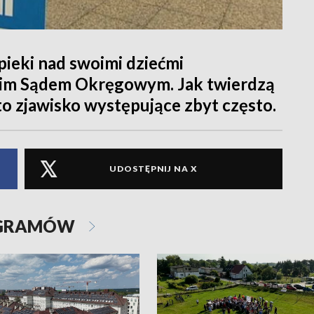
ieki nad swoimi dziećmi
skim Sądem Okręgowym. Jak twierdzą
 to zjawisko występujące zbyt często.
UDOSTĘPNIJ NA X
OGRAMÓW