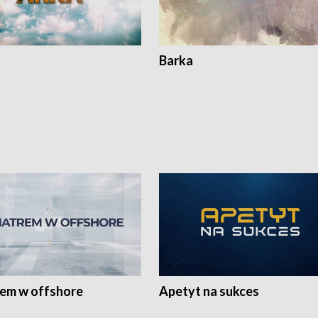
Barka
rem w offshore
Apetyt na sukces