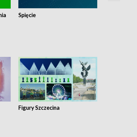
nia
Spięcie
Niedziałkow
Figury Szczecina