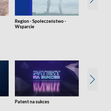
Region - Społeczeństwo -
Bez Barier
Wsparcie
Patent na sukces
Rolnictwo w 