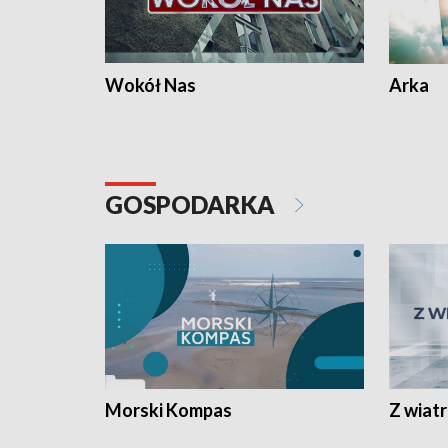
Wokół Nas
Arka
GOSPODARKA
Morski Kompas
Z wiat