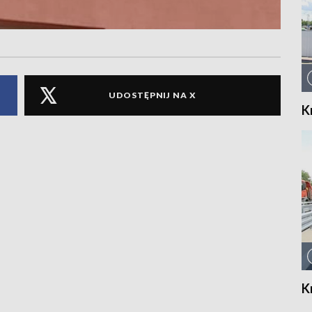
UDOSTĘPNIJ NA X
K
K