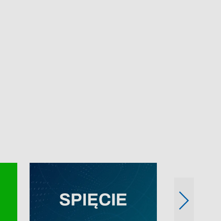
e-mail: kronika@tvp.pl.
e-mail: kronika@t