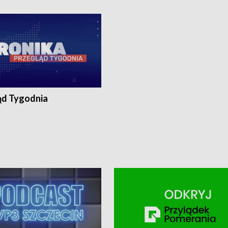
ronika@tvp.pl.
e-mail: kronika@tvp.pl.
ąd Tygodnia