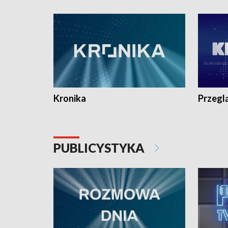
e-mail: kronika@tvp.pl.
e-mail: k
Kronika
Przegl
PUBLICYSTYKA