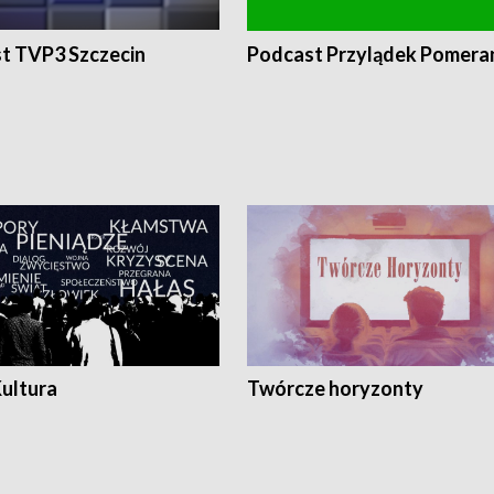
t TVP3 Szczecin
Podcast Przylądek Pomera
Kultura
Twórcze horyzonty