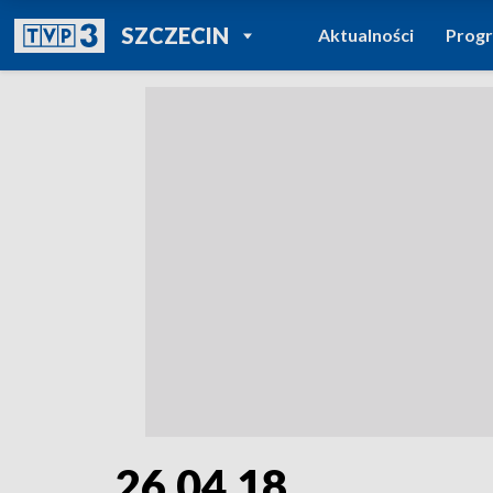
POWRÓT DO
SZCZECIN
Aktualności
Prog
TVP REGIONY
26.04.18