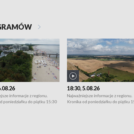
OGRAMÓW
6.08.26
18:30, 5.08.26
jsze informacje z regionu.
Najważniejsze informacje z regionu.
d poniedziałku do piątku 15:30
Kronika od poniedziałku do piątku 1
16:30 (+ rozmowa), 18:30, 21:30.
(flesz), 16:30 (+ rozmowa), 18:30, 21
y i święta 15:30 i 16:30
W weekendy i święta 15:30 i 16:30
8:30 i 21:30. Dziennikarze czekają
(flesz), 18:30 i 21:30. Dziennikarze c
a zgłoszenia: Szczecin - tel. 91-
na Państwa zgłoszenia: Szczecin - te
0, Koszalin - tel. 94-34-50-054,
4 8-10-400, Koszalin - tel. 94-34-50