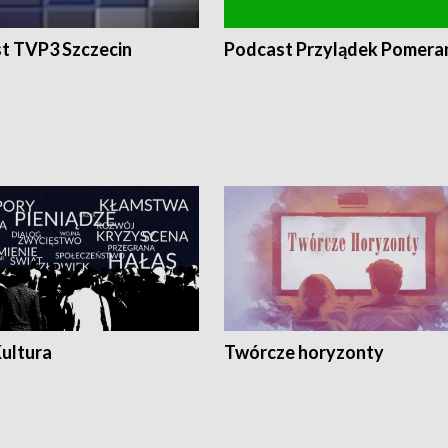
t TVP3 Szczecin
Podcast Przylądek Pomera
Kultura
Twórcze horyzonty