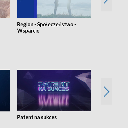
Region - Społeczeństwo -
Bez Barier
Wsparcie
Patent na sukces
Rolnictwo w 