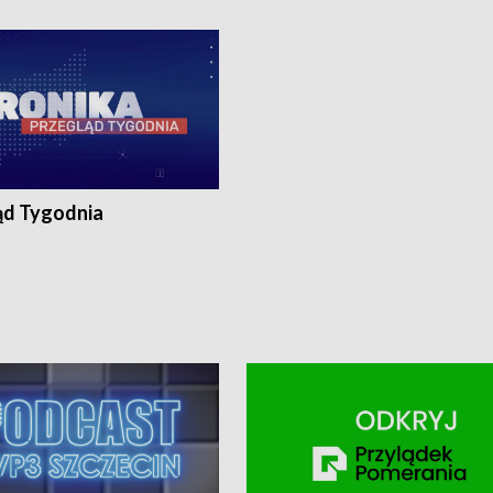
ronika@tvp.pl.
e-mail: kronika@tvp.pl.
ąd Tygodnia