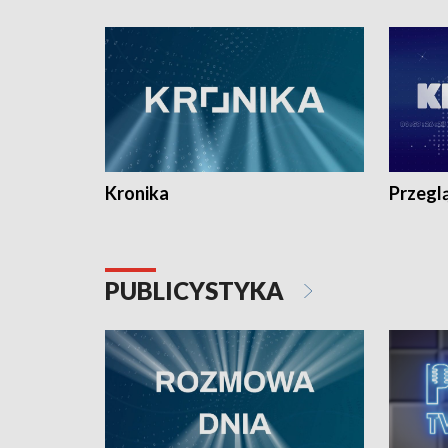
e-mail: kronika@tvp.pl.
e-mail: k
Kronika
Przegl
PUBLICYSTYKA