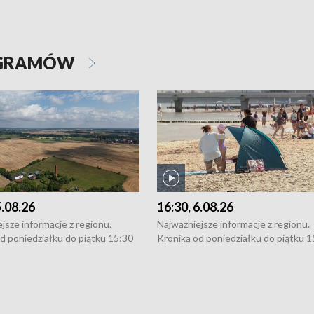
OGRAMÓW
5.08.26
16:30, 6.08.26
jsze informacje z regionu.
Najważniejsze informacje z regionu.
d poniedziałku do piątku 15:30
Kronika od poniedziałku do piątku 1
16:30 (+ rozmowa), 18:30, 21:30.
(flesz), 16:30 (+ rozmowa), 18:30, 21
y i święta 15:30 i 16:30
W weekendy i święta 15:30 i 16:30
8:30 i 21:30. Dziennikarze czekają
(flesz), 18:30 i 21:30. Dziennikarze c
a zgłoszenia: Szczecin - tel. 91-
na Państwa zgłoszenia: Szczecin - te
0, Koszalin - tel. 94-34-50-054,
4 8-10-400, Koszalin - tel. 94-34-50