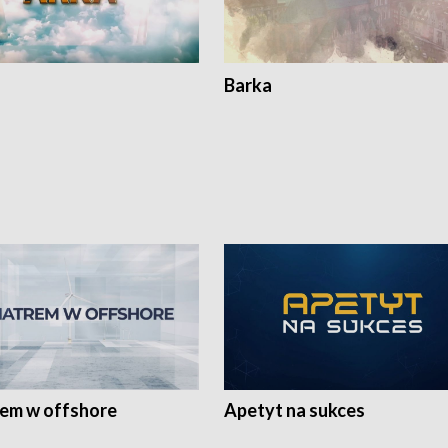
Barka
rem w offshore
Apetyt na sukces