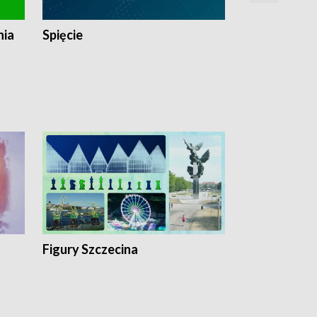
nia
Spięcie
Niedziałkow
Figury Szczecina