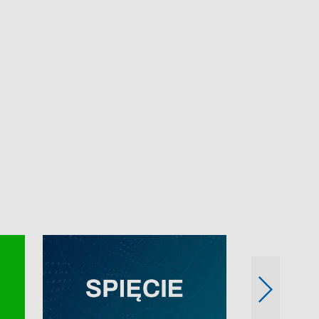
e-mail: kronika@tvp.pl.
e-mail: kronika@t