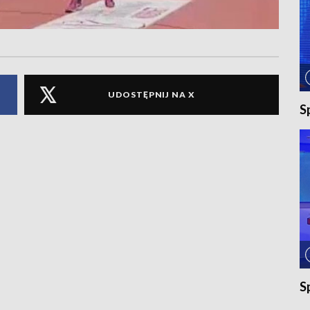
UDOSTĘPNIJ NA X
S
S