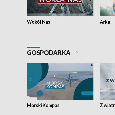
Wokół Nas
Arka
GOSPODARKA
Morski Kompas
Z wiat