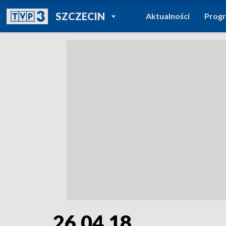
POWRÓT DO
SZCZECIN
Aktualności
Prog
TVP REGIONY
26.04.18