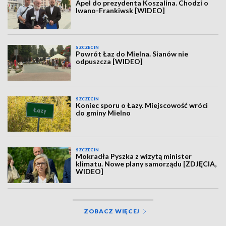
Apel do prezydenta Koszalina. Chodzi o
Iwano-Frankiwsk [WIDEO]
SZCZECIN
Powrót Łaz do Mielna. Sianów nie
odpuszcza [WIDEO]
SZCZECIN
Koniec sporu o Łazy. Miejscowość wróci
do gminy Mielno
SZCZECIN
Mokradła Pyszka z wizytą minister
klimatu. Nowe plany samorządu [ZDJĘCIA,
WIDEO]
ZOBACZ WIĘCEJ