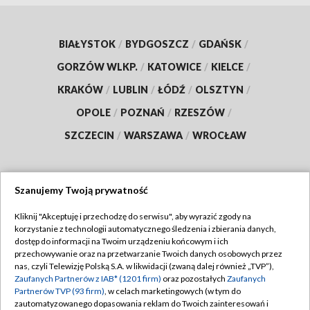
BIAŁYSTOK
/
BYDGOSZCZ
/
GDAŃSK
/
GORZÓW WLKP.
/
KATOWICE
/
KIELCE
/
KRAKÓW
/
LUBLIN
/
ŁÓDŹ
/
OLSZTYN
/
OPOLE
/
POZNAŃ
/
RZESZÓW
/
SZCZECIN
/
WARSZAWA
/
WROCŁAW
Szanujemy Twoją prywatność
Dołącz do nas:
Kliknij "Akceptuję i przechodzę do serwisu", aby wyrazić zgody na
korzystanie z technologii automatycznego śledzenia i zbierania danych,
TVP
dostęp do informacji na Twoim urządzeniu końcowym i ich
Abonament TVP
przechowywanie oraz na przetwarzanie Twoich danych osobowych przez
Regulamin TVP
nas, czyli Telewizję Polską S.A. w likwidacji (zwaną dalej również „TVP”),
Emisja w TVP
Polityka prywatności
Zaufanych Partnerów z IAB* (1201 firm)
oraz pozostałych
Zaufanych
Partnerów TVP (93 firm)
, w celach marketingowych (w tym do
Centrum informacji TVP
Moje zgody
zautomatyzowanego dopasowania reklam do Twoich zainteresowań i