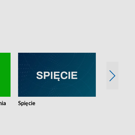
nia
Spięcie
Niedziałkow