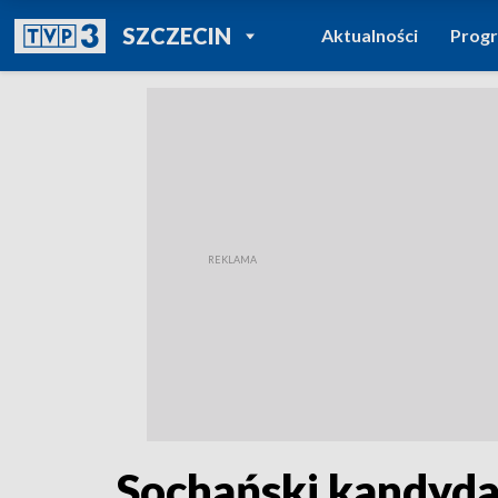
POWRÓT DO
SZCZECIN
Aktualności
Prog
TVP REGIONY
Sochański kandyda