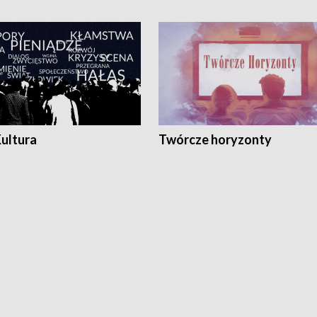
Kultura
Twórcze horyzonty