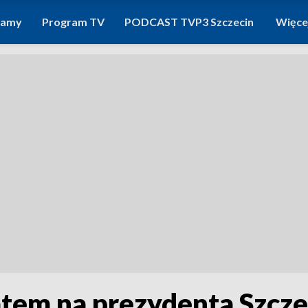
ramy
Program TV
PODCAST TVP3 Szczecin
Więce
tem na prezydenta Szcze