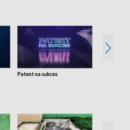
Patent na sukces
Rolnictwo w 