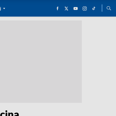
j
cina