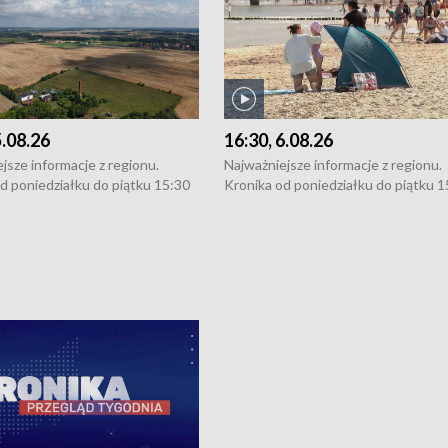
5.08.26
16:30, 6.08.26
jsze informacje z regionu.
Najważniejsze informacje z regionu.
d poniedziałku do piątku 15:30
Kronika od poniedziałku do piątku 1
16:30 (+ rozmowa), 18:30, 21:30.
(flesz), 16:30 (+ rozmowa), 18:30, 21
y i święta 15:30 i 16:30
W weekendy i święta 15:30 i 16:30
8:30 i 21:30. Dziennikarze czekają
(flesz), 18:30 i 21:30. Dziennikarze c
a zgłoszenia: Szczecin - tel. 91-
na Państwa zgłoszenia: Szczecin - te
0, Koszalin - tel. 94-34-50-054,
4 8-10-400, Koszalin - tel. 94-34-50
ronika@tvp.pl.
e-mail: kronika@tvp.pl.