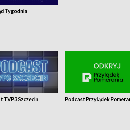
ąd Tygodnia
t TVP3 Szczecin
Podcast Przylądek Pomera