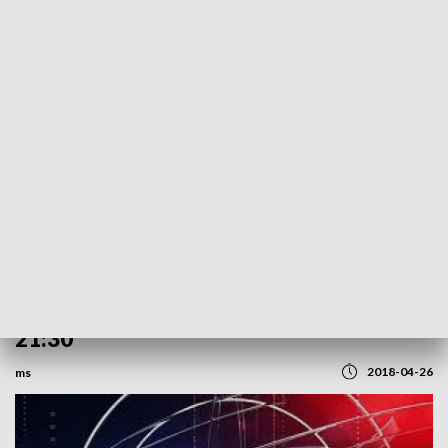
POWRÓT DO
SZCZECIN
TVP REGIONY
Dziś wieczorna Kronika wyjątkowo o
21:30
2018-04-26
ms