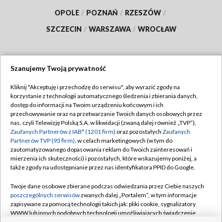
OPOLE
/
POZNAŃ
/
RZESZÓW
/
SZCZECIN
/
WARSZAWA
/
WROCŁAW
Szanujemy Twoją prywatność
Dołącz do nas:
Kliknij "Akceptuję i przechodzę do serwisu", aby wyrazić zgody na
korzystanie z technologii automatycznego śledzenia i zbierania danych,
TVP
dostęp do informacji na Twoim urządzeniu końcowym i ich
Abonament TVP
przechowywanie oraz na przetwarzanie Twoich danych osobowych przez
Regulamin TVP
nas, czyli Telewizję Polską S.A. w likwidacji (zwaną dalej również „TVP”),
Emisja w TVP
Polityka prywatności
Zaufanych Partnerów z IAB* (1201 firm)
oraz pozostałych
Zaufanych
Partnerów TVP (93 firm)
, w celach marketingowych (w tym do
Centrum informacji TVP
Moje zgody
zautomatyzowanego dopasowania reklam do Twoich zainteresowań i
mierzenia ich skuteczności) i pozostałych, które wskazujemy poniżej, a
Naziemna Telewizja Cyfrowa
Pomoc
także zgody na udostępnianie przez nas identyfikatora PPID do Google.
Sklep TVP
Biuro reklamy
Twoje dane osobowe zbierane podczas odwiedzania przez Ciebie naszych
Rada Programowa
Kontakt
poszczególnych serwisów
zwanych dalej „Portalem”, w tym informacje
zapisywane za pomocą technologii takich jak: pliki cookie, sygnalizatory
System NOS
WWW lub innych podobnych technologii umożliwiających świadczenie
dopasowanych i bezpiecznych usług, personalizację treści oraz reklam,