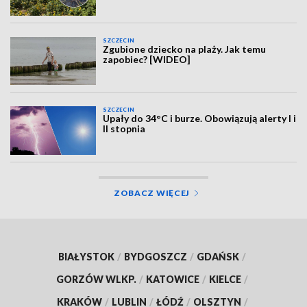
SZCZECIN
Zgubione dziecko na plaży. Jak temu
zapobiec? [WIDEO]
SZCZECIN
Upały do 34°C i burze. Obowiązują alerty I i
II stopnia
ZOBACZ WIĘCEJ
BIAŁYSTOK
/
BYDGOSZCZ
/
GDAŃSK
/
GORZÓW WLKP.
/
KATOWICE
/
KIELCE
/
KRAKÓW
/
LUBLIN
/
ŁÓDŹ
/
OLSZTYN
/