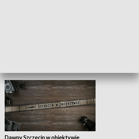
Z indeksem w ręku
Droga po suk
HISTORIA
Dawny Szczecin w obiektywie