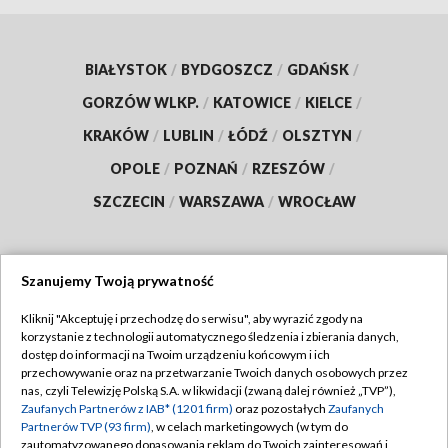
BIAŁYSTOK
/
BYDGOSZCZ
/
GDAŃSK
/
GORZÓW WLKP.
/
KATOWICE
/
KIELCE
/
KRAKÓW
/
LUBLIN
/
ŁÓDŹ
/
OLSZTYN
/
OPOLE
/
POZNAŃ
/
RZESZÓW
/
SZCZECIN
/
WARSZAWA
/
WROCŁAW
Szanujemy Twoją prywatność
Dołącz do nas:
Kliknij "Akceptuję i przechodzę do serwisu", aby wyrazić zgody na
korzystanie z technologii automatycznego śledzenia i zbierania danych,
TVP
dostęp do informacji na Twoim urządzeniu końcowym i ich
Abonament TVP
przechowywanie oraz na przetwarzanie Twoich danych osobowych przez
Regulamin TVP
nas, czyli Telewizję Polską S.A. w likwidacji (zwaną dalej również „TVP”),
Emisja w TVP
Polityka prywatności
Zaufanych Partnerów z IAB* (1201 firm)
oraz pozostałych
Zaufanych
Partnerów TVP (93 firm)
, w celach marketingowych (w tym do
Centrum informacji TVP
Moje zgody
zautomatyzowanego dopasowania reklam do Twoich zainteresowań i