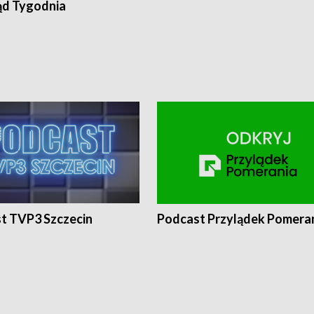
ąd Tygodnia
t TVP3 Szczecin
Podcast Przylądek Pomera