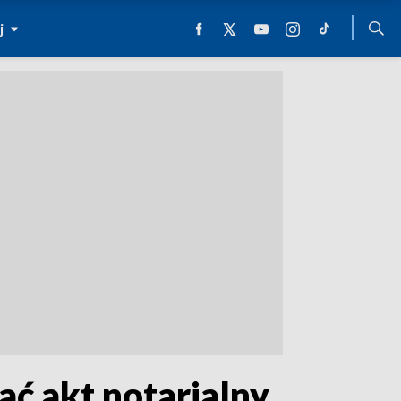
j
ać akt notarialny