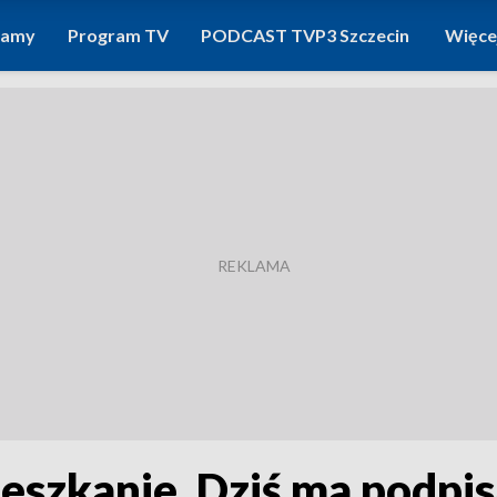
ramy
Program TV
PODCAST TVP3 Szczecin
Więce
ieszkanie. Dziś ma podpis