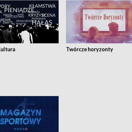
Kultura
Twórcze horyzonty