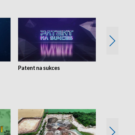
Patent na sukces
Rolnictwo w 