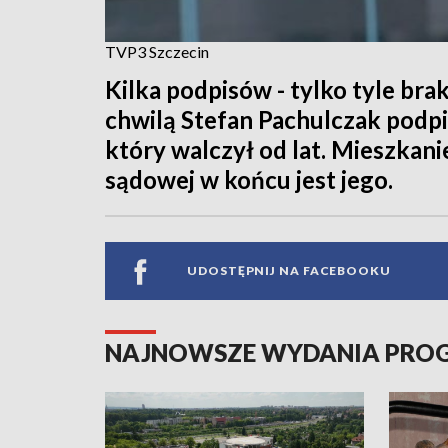
TVP3 Szczecin
Kilka podpisów - tylko tyle bra
chwilą Stefan Pachulczak podpis
który walczył od lat. Mieszkanie
sądowej w końcu jest jego.
UDOSTĘPNIJ NA FACEBOOKU
NAJNOWSZE WYDANIA PR