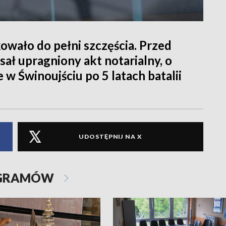
kowało do pełni szczęścia. Przed
ał upragniony akt notarialny, o
 w Świnoujściu po 5 latach batalii
UDOSTĘPNIJ NA X
OGRAMÓW