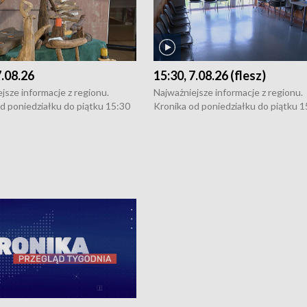
7.08.26
15:30, 7.08.26 (flesz)
jsze informacje z regionu.
Najważniejsze informacje z regionu.
d poniedziałku do piątku 15:30
Kronika od poniedziałku do piątku 1
16:30 (+ rozmowa), 18:30, 21:30.
(flesz), 16:30 (+ rozmowa), 18:30, 21
y i święta 15:30 i 16:30
W weekendy i święta 15:30 i 16:30
8:30 i 21:30. Dziennikarze czekają
(flesz), 18:30 i 21:30. Dziennikarze c
a zgłoszenia: Szczecin - tel. 91-
na Państwa zgłoszenia: Szczecin - te
0, Koszalin - tel. 94-34-50-054,
4 8-10-400, Koszalin - tel. 94-34-50
ronika@tvp.pl.
e-mail: kronika@tvp.pl.