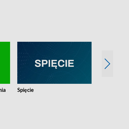
nia
Spięcie
Niedziałkow