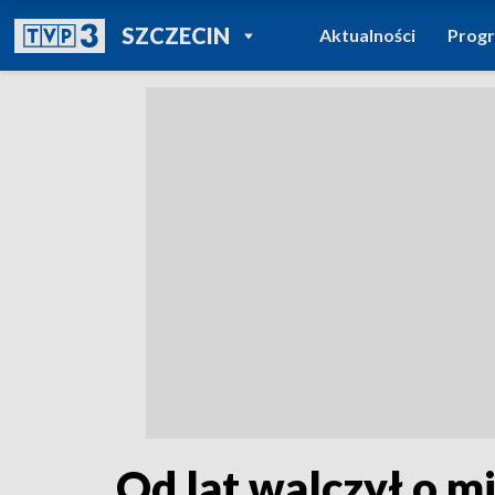
POWRÓT DO
SZCZECIN
Aktualności
Prog
TVP REGIONY
Od lat walczył o m