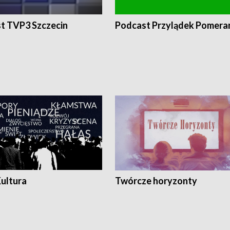
t TVP3 Szczecin
Podcast Przylądek Pomera
Kultura
Twórcze horyzonty