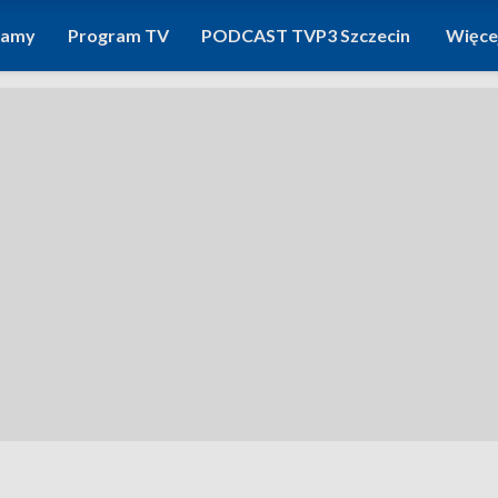
ramy
Program TV
PODCAST TVP3 Szczecin
Więce