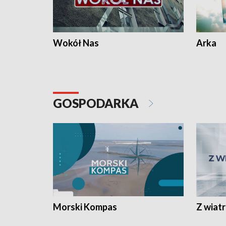
Wokół Nas
Arka
GOSPODARKA
Morski Kompas
Z wiat