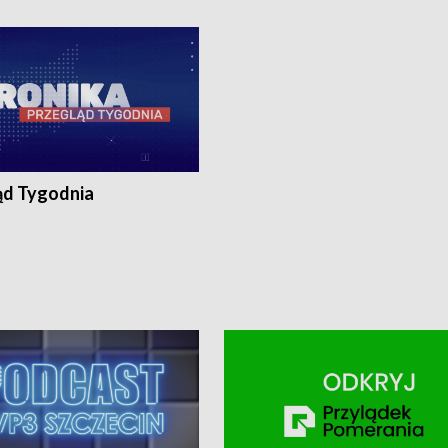
ronika@tvp.pl.
e-mail: kronika@tvp.pl.
ąd Tygodnia