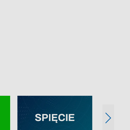
e-mail: kronika@tvp.pl.
e-mail: kronika@t