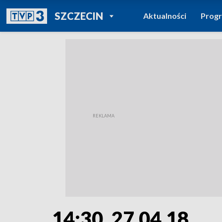
POWRÓT DO
SZCZECIN
Aktualności
Prog
TVP REGIONY
14:30, 27.04.18