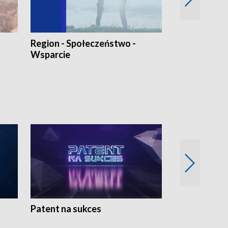
Region - Społeczeństwo -
Bez Barier
Wsparcie
Patent na sukces
Rolnictwo w 