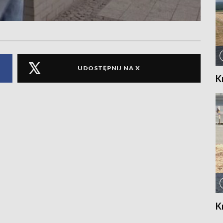
UDOSTĘPNIJ NA X
K
K