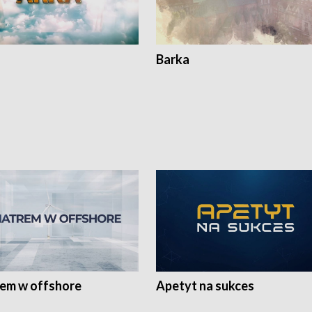
Barka
rem w offshore
Apetyt na sukces