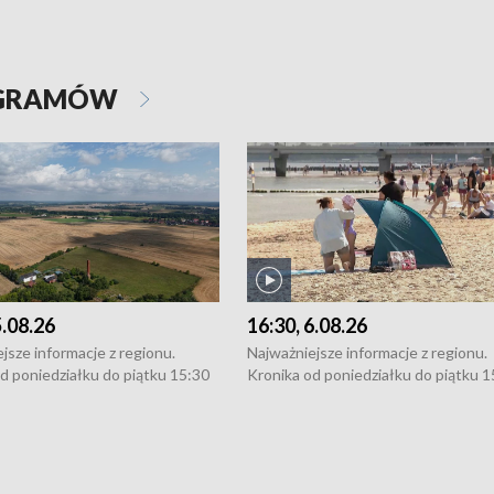
OGRAMÓW
5.08.26
16:30, 6.08.26
jsze informacje z regionu.
Najważniejsze informacje z regionu.
d poniedziałku do piątku 15:30
Kronika od poniedziałku do piątku 1
16:30 (+ rozmowa), 18:30, 21:30.
(flesz), 16:30 (+ rozmowa), 18:30, 21
y i święta 15:30 i 16:30
W weekendy i święta 15:30 i 16:30
8:30 i 21:30. Dziennikarze czekają
(flesz), 18:30 i 21:30. Dziennikarze c
a zgłoszenia: Szczecin - tel. 91-
na Państwa zgłoszenia: Szczecin - te
0, Koszalin - tel. 94-34-50-054,
4 8-10-400, Koszalin - tel. 94-34-50