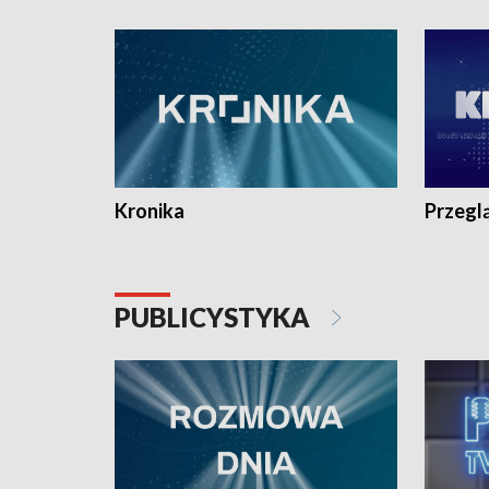
e-mail: kronika@tvp.pl.
e-mail: k
Kronika
Przegl
PUBLICYSTYKA