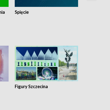
nia
Spięcie
Niedziałkow
Figury Szczecina