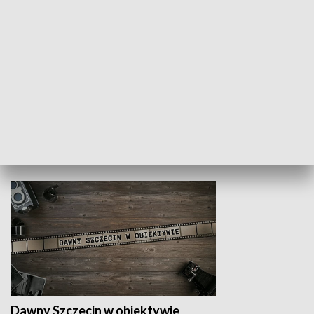
Z indeksem w ręku
Droga po suk
HISTORIA
Dawny Szczecin w obiektywie