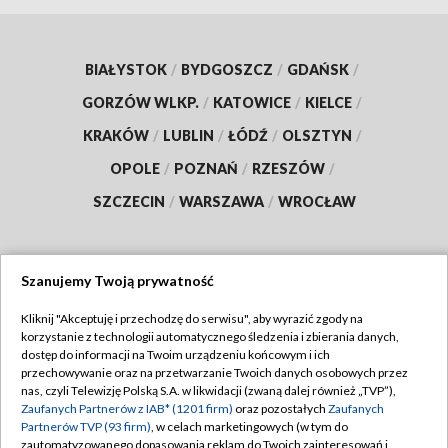
BIAŁYSTOK
/
BYDGOSZCZ
/
GDAŃSK
/
GORZÓW WLKP.
/
KATOWICE
/
KIELCE
/
KRAKÓW
/
LUBLIN
/
ŁÓDŹ
/
OLSZTYN
/
OPOLE
/
POZNAŃ
/
RZESZÓW
/
SZCZECIN
/
WARSZAWA
/
WROCŁAW
Szanujemy Twoją prywatność
Dołącz do nas:
Kliknij "Akceptuję i przechodzę do serwisu", aby wyrazić zgody na
korzystanie z technologii automatycznego śledzenia i zbierania danych,
TVP
dostęp do informacji na Twoim urządzeniu końcowym i ich
Abonament TVP
przechowywanie oraz na przetwarzanie Twoich danych osobowych przez
Regulamin TVP
nas, czyli Telewizję Polską S.A. w likwidacji (zwaną dalej również „TVP”),
Emisja w TVP
Polityka prywatności
Zaufanych Partnerów z IAB* (1201 firm)
oraz pozostałych
Zaufanych
Partnerów TVP (93 firm)
, w celach marketingowych (w tym do
Centrum informacji TVP
Moje zgody
zautomatyzowanego dopasowania reklam do Twoich zainteresowań i