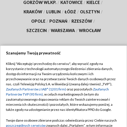
GORZÓW WLKP.
/
KATOWICE
/
KIELCE
/
KRAKÓW
/
LUBLIN
/
ŁÓDŹ
/
OLSZTYN
/
OPOLE
/
POZNAŃ
/
RZESZÓW
/
SZCZECIN
/
WARSZAWA
/
WROCŁAW
Szanujemy Twoją prywatność
Dołącz do nas:
Kliknij "Akceptuję i przechodzę do serwisu", aby wyrazić zgody na
korzystanie z technologii automatycznego śledzenia i zbierania danych,
TVP
dostęp do informacji na Twoim urządzeniu końcowym i ich
Abonament TVP
przechowywanie oraz na przetwarzanie Twoich danych osobowych przez
Regulamin TVP
nas, czyli Telewizję Polską S.A. w likwidacji (zwaną dalej również „TVP”),
Emisja w TVP
Polityka prywatności
Zaufanych Partnerów z IAB* (1201 firm)
oraz pozostałych
Zaufanych
Partnerów TVP (93 firm)
, w celach marketingowych (w tym do
Centrum informacji TVP
Moje zgody
zautomatyzowanego dopasowania reklam do Twoich zainteresowań i
mierzenia ich skuteczności) i pozostałych, które wskazujemy poniżej, a
Naziemna Telewizja Cyfrowa
Pomoc
także zgody na udostępnianie przez nas identyfikatora PPID do Google.
Sklep TVP
Biuro reklamy
Twoje dane osobowe zbierane podczas odwiedzania przez Ciebie naszych
Rada Programowa
Kontakt
poszczególnych serwisów
zwanych dalej „Portalem”, w tym informacje