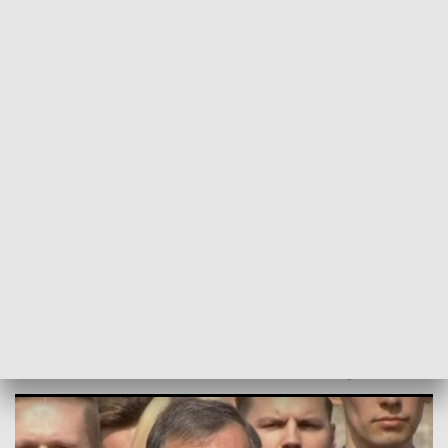
POWRÓT DO
SZCZECIN
TVP REGIONY
Konferencja B. Sochańskiego na Wałach
Chrobrego
2018-04-28
Jan Kuźmiński / ms