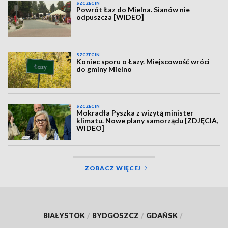
SZCZECIN
Powrót Łaz do Mielna. Sianów nie
odpuszcza [WIDEO]
SZCZECIN
Koniec sporu o Łazy. Miejscowość wróci
do gminy Mielno
SZCZECIN
Mokradła Pyszka z wizytą minister
klimatu. Nowe plany samorządu [ZDJĘCIA,
WIDEO]
ZOBACZ WIĘCEJ
BIAŁYSTOK
/
BYDGOSZCZ
/
GDAŃSK
/