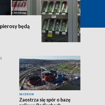
apierosy będą
SZCZECIN
Zaostrza się spór o bazę