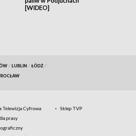
paliw w Podjuchach
[WIDEO]
KÓW
/
LUBLIN
/
ŁÓDŹ
/
ROCŁAW
 Telewizja Cyfrowa
Sklep TVP
la prasy
tograficzny