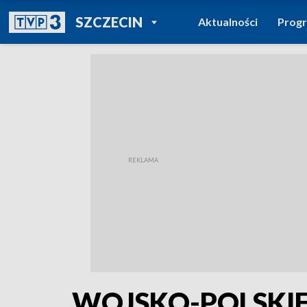
POWRÓT DO
SZCZECIN
Aktualności
Prog
TVP REGIONY
WOJSKO-POLSKIE.