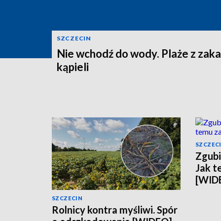
SZCZECIN
Nie wchodź do wody. Plaże z zak
kąpieli
SZCZEC
Zgubi
Jak t
[WID
SZCZECIN
Rolnicy kontra myśliwi. Spór