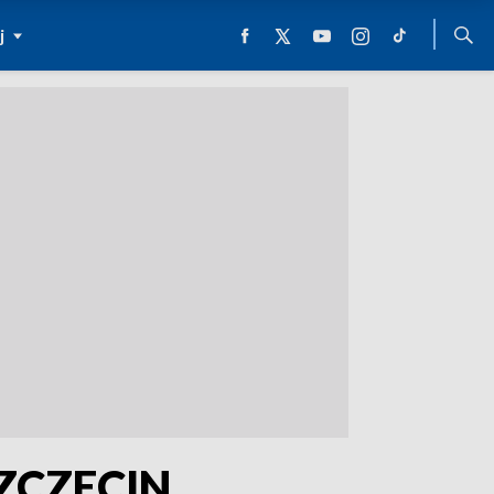
j
ZCZECIN