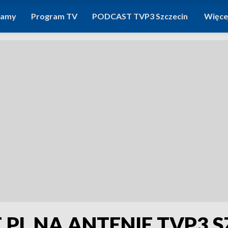
ramy
Program TV
PODCAST TVP3 Szczecin
Więce
PL NA ANTENIE TVP3 S