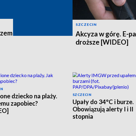
SZCZECIN
azem
Akcyza w górę. E-p
droższe [WIDEO]
IN
one dziecko na plaży.
SZCZECIN
Upały do 34°C i burze.
emu zapobiec?
Obowiązują alerty I i II
EO]
stopnia