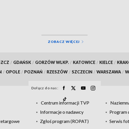
ZOBACZ WIĘCEJ
SZCZ
/
GDAŃSK
/
GORZÓW WLKP.
/
KATOWICE
/
KIELCE
/
KRA
N
/
OPOLE
/
POZNAŃ
/
RZESZÓW
/
SZCZECIN
/
WARSZAWA
/
W
Dołącz do nas:
Centrum informacji TVP
Naziemna
Informacje o nadawcy
Program d
zetargowe
Zgłoś program (ROPAT)
Serwis fo