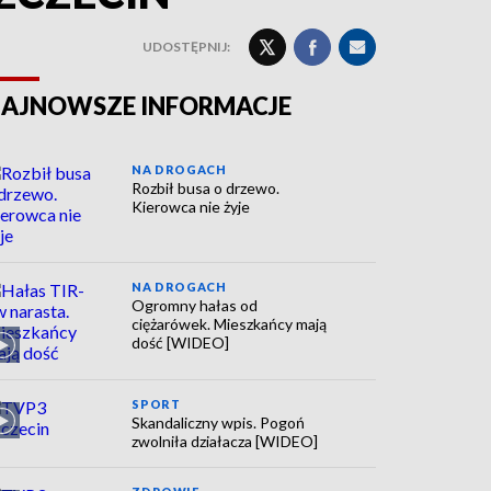
UDOSTĘPNIJ:
AJNOWSZE INFORMACJE
NA DROGACH
Rozbił busa o drzewo.
Kierowca nie żyje
NA DROGACH
Ogromny hałas od
ciężarówek. Mieszkańcy mają
dość [WIDEO]
SPORT
Skandaliczny wpis. Pogoń
zwolniła działacza [WIDEO]