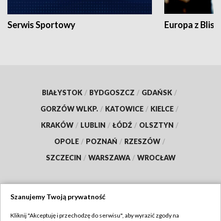
Serwis Sportowy
Europa z Blisk
BIAŁYSTOK
/
BYDGOSZCZ
/
GDAŃSK
/
GORZÓW WLKP.
/
KATOWICE
/
KIELCE
/
KRAKÓW
/
LUBLIN
/
ŁÓDŹ
/
OLSZTYN
/
OPOLE
/
POZNAŃ
/
RZESZÓW
/
SZCZECIN
/
WARSZAWA
/
WROCŁAW
Szanujemy Twoją prywatność
Dołącz do nas:
Kliknij "Akceptuję i przechodzę do serwisu", aby wyrazić zgody na