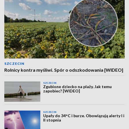
SZCZECIN
Rolnicy kontra myśliwi. Spór o odszkodowania [WIDEO]
SZCZECIN
Zgubione dziecko na plaży. Jak temu
zapobiec? [WIDEO]
SZCZECIN
Upały do 34°C i burze. Obowiązują alerty I i
II stopnia