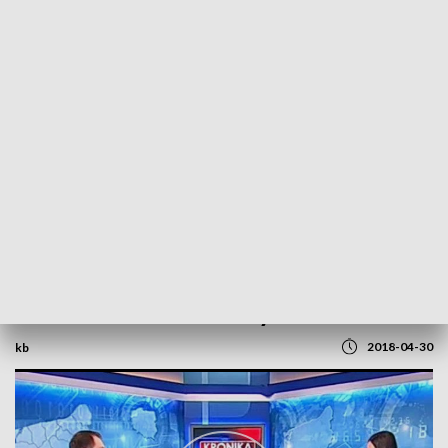
POWRÓT DO
SZCZECIN
TVP REGIONY
Rozmowa z Dawidem Krystkiem
2018-04-30
kb