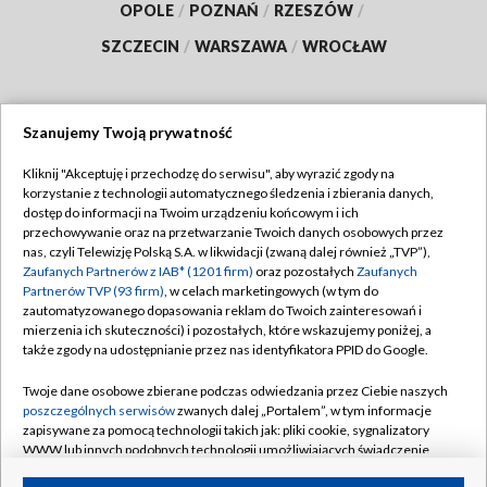
OPOLE
/
POZNAŃ
/
RZESZÓW
/
SZCZECIN
/
WARSZAWA
/
WROCŁAW
Szanujemy Twoją prywatność
Dołącz do nas:
Kliknij "Akceptuję i przechodzę do serwisu", aby wyrazić zgody na
korzystanie z technologii automatycznego śledzenia i zbierania danych,
TVP
dostęp do informacji na Twoim urządzeniu końcowym i ich
Abonament TVP
przechowywanie oraz na przetwarzanie Twoich danych osobowych przez
Regulamin TVP
nas, czyli Telewizję Polską S.A. w likwidacji (zwaną dalej również „TVP”),
Emisja w TVP
Polityka prywatności
Zaufanych Partnerów z IAB* (1201 firm)
oraz pozostałych
Zaufanych
Partnerów TVP (93 firm)
, w celach marketingowych (w tym do
Centrum informacji TVP
Moje zgody
zautomatyzowanego dopasowania reklam do Twoich zainteresowań i
mierzenia ich skuteczności) i pozostałych, które wskazujemy poniżej, a
Naziemna Telewizja Cyfrowa
Pomoc
także zgody na udostępnianie przez nas identyfikatora PPID do Google.
Sklep TVP
Biuro reklamy
Twoje dane osobowe zbierane podczas odwiedzania przez Ciebie naszych
Rada Programowa
Kontakt
poszczególnych serwisów
zwanych dalej „Portalem”, w tym informacje
zapisywane za pomocą technologii takich jak: pliki cookie, sygnalizatory
System NOS
WWW lub innych podobnych technologii umożliwiających świadczenie
dopasowanych i bezpiecznych usług, personalizację treści oraz reklam,
Informacje o nadawcy
Kanały