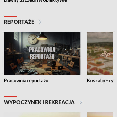
Dawny Szczecin w obiektywie
REPORTAŻE
Pracownia reportażu
Koszalin – ryt
WYPOCZYNEK I REKREACJA