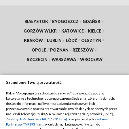
BIAŁYSTOK
/
BYDGOSZCZ
/
GDAŃSK
/
GORZÓW WLKP.
/
KATOWICE
/
KIELCE
/
KRAKÓW
/
LUBLIN
/
ŁÓDŹ
/
OLSZTYN
/
OPOLE
/
POZNAŃ
/
RZESZÓW
/
SZCZECIN
/
WARSZAWA
/
WROCŁAW
Szanujemy Twoją prywatność
Dołącz do nas:
Kliknij "Akceptuję i przechodzę do serwisu", aby wyrazić zgody na
korzystanie z technologii automatycznego śledzenia i zbierania danych,
TVP
dostęp do informacji na Twoim urządzeniu końcowym i ich
Abonament TVP
przechowywanie oraz na przetwarzanie Twoich danych osobowych przez
Regulamin TVP
nas, czyli Telewizję Polską S.A. w likwidacji (zwaną dalej również „TVP”),
Emisja w TVP
Polityka prywatności
Zaufanych Partnerów z IAB* (1201 firm)
oraz pozostałych
Zaufanych
Partnerów TVP (93 firm)
, w celach marketingowych (w tym do
Centrum informacji TVP
Moje zgody