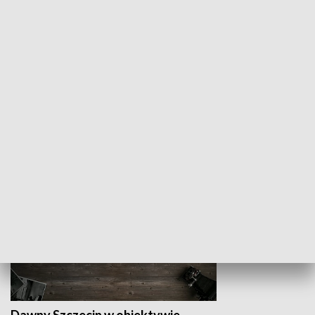
Z indeksem w ręku
Droga po suk
HISTORIA