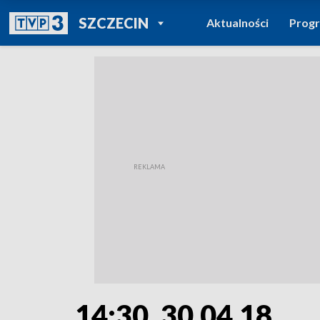
POWRÓT DO
SZCZECIN
Aktualności
Prog
TVP REGIONY
14:30, 30.04.18