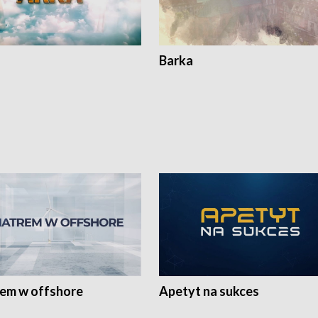
Barka
rem w offshore
Apetyt na sukces