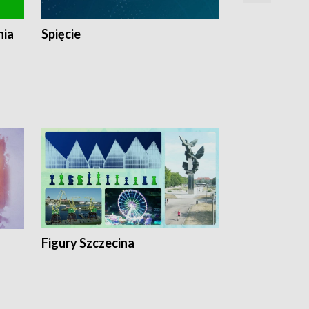
nia
Spięcie
Niedziałkow
Figury Szczecina