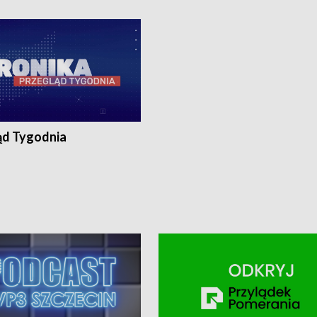
ronika@tvp.pl.
e-mail: kronika@tvp.pl.
ąd Tygodnia