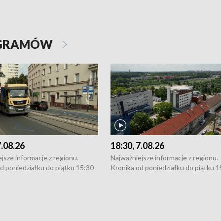
OGRAMÓW
7.08.26
18:30, 7.08.26
jsze informacje z regionu.
Najważniejsze informacje z regionu.
d poniedziałku do piątku 15:30
Kronika od poniedziałku do piątku 1
16:30 (+ rozmowa), 18:30, 21:30.
(flesz), 16:30 (+ rozmowa), 18:30, 21
y i święta 15:30 i 16:30
W weekendy i święta 15:30 i 16:30
8:30 i 21:30. Dziennikarze czekają
(flesz), 18:30 i 21:30. Dziennikarze c
a zgłoszenia: Szczecin - tel. 91-
na Państwa zgłoszenia: Szczecin - te
0, Koszalin - tel. 94-34-50-054,
4 8-10-400, Koszalin - tel. 94-34-50