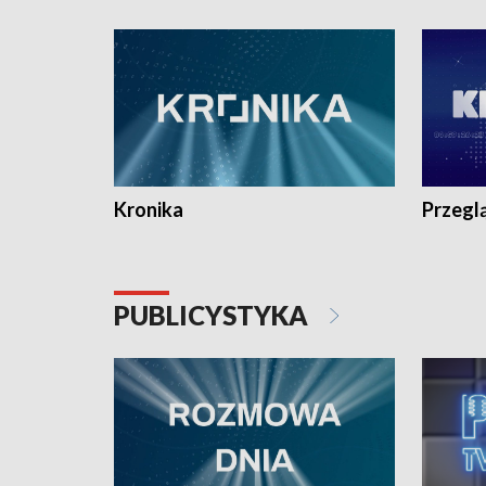
e-mail: kronika@tvp.pl.
e-mail: k
Kronika
Przegl
PUBLICYSTYKA