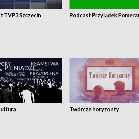
t TVP3 Szczecin
Podcast Przylądek Pomera
Kultura
Twórcze horyzonty