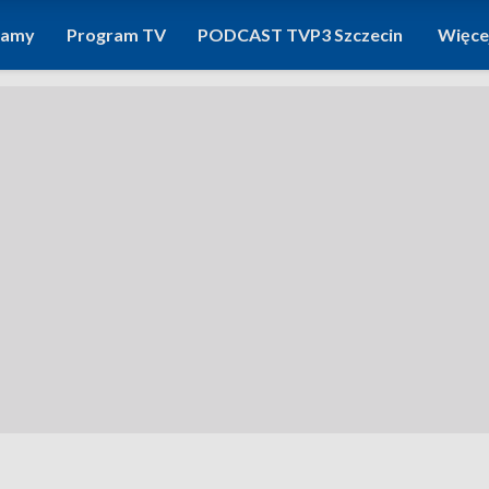
ramy
Program TV
PODCAST TVP3 Szczecin
Więce