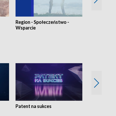
Region - Społeczeństwo -
Bez Barier
Wsparcie
Patent na sukces
Rolnictwo w 