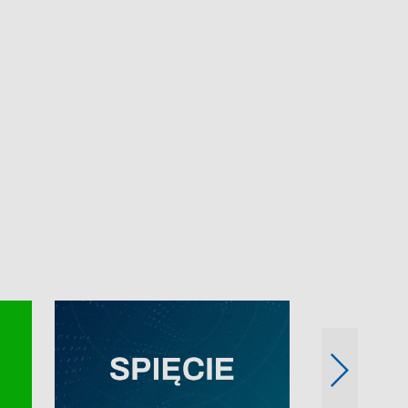
e-mail: kronika@tvp.pl.
e-mail: kronika@t