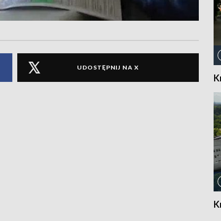
UDOSTĘPNIJ NA X
K
K