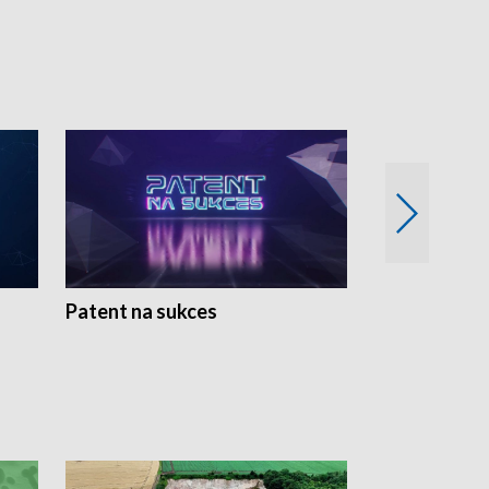
Patent na sukces
Rolnictwo w 