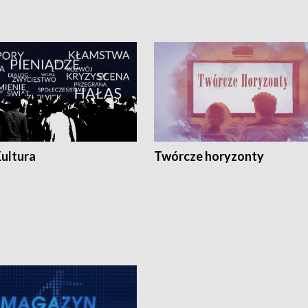
Kultura
Twórcze horyzonty