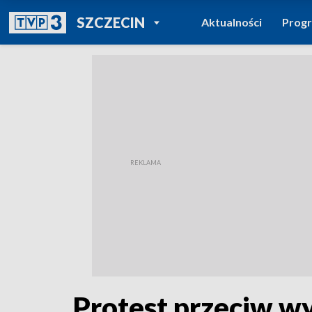
POWRÓT DO
SZCZECIN
Aktualności
Prog
TVP REGIONY
Protest przeciw wy