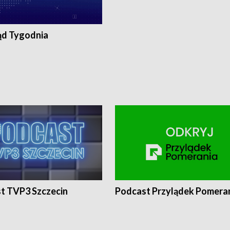
ąd Tygodnia
t TVP3 Szczecin
Podcast Przylądek Pomera