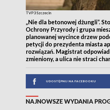
TVP3 Szczecin
„Nie dla betonowej dżungli”. St
Ochrony Przyrody i grupa mies
planowanej wycince drzew podc
petycji do prezydenta miasta 
rozwiązań. Magistrat odpowiada
zmieniony, a ulica nie straci cha
UDOSTĘPNIJ NA FACEBOOKU
NAJNOWSZE WYDANIA PR