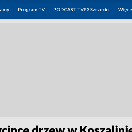
ramy
Program TV
PODCAST TVP3 Szczecin
Więce
cince drzew w Koszalini