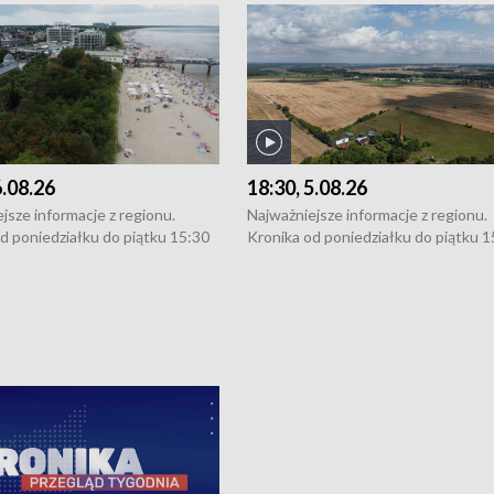
6.08.26
18:30, 5.08.26
jsze informacje z regionu.
Najważniejsze informacje z regionu.
d poniedziałku do piątku 15:30
Kronika od poniedziałku do piątku 1
16:30 (+ rozmowa), 18:30, 21:30.
(flesz), 16:30 (+ rozmowa), 18:30, 21
y i święta 15:30 i 16:30
W weekendy i święta 15:30 i 16:30
8:30 i 21:30. Dziennikarze czekają
(flesz), 18:30 i 21:30. Dziennikarze c
a zgłoszenia: Szczecin - tel. 91-
na Państwa zgłoszenia: Szczecin - te
0, Koszalin - tel. 94-34-50-054,
4 8-10-400, Koszalin - tel. 94-34-50
ronika@tvp.pl.
e-mail: kronika@tvp.pl.