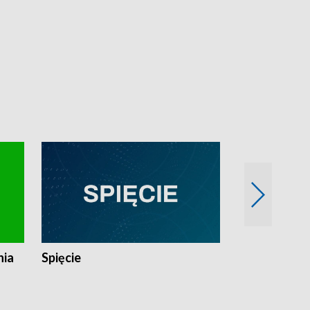
nia
Spięcie
Niedziałkow