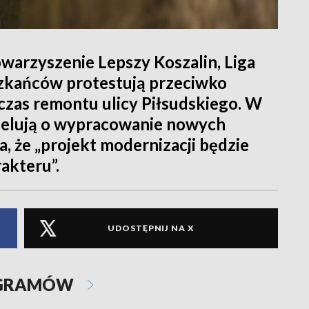
owarzyszenie Lepszy Koszalin, Liga
zkańców protestują przeciwko
zas remontu ulicy Piłsudskiego. W
apelują o wypracowanie nowych
, że „projekt modernizacji będzie
rakteru”.
UDOSTĘPNIJ NA X
OGRAMÓW