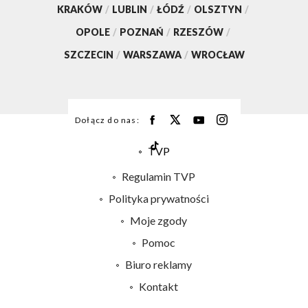
KRAKÓW
/
LUBLIN
/
ŁÓDŹ
/
OLSZTYN
/
OPOLE
/
POZNAŃ
/
RZESZÓW
/
SZCZECIN
/
WARSZAWA
/
WROCŁAW
Dołącz do nas:
TVP
Abonament TVP
Regulamin TVP
Emisja w TVP
Polityka prywatności
Centrum informacji TVP
Moje zgody
Naziemna Telewizja Cyfrowa
Pomoc
Sklep TVP
Biuro reklamy
Rada Programowa
Kontakt
System NOS