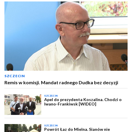
SZCZECIN
Remis w komisji. Mandat radnego Dudka bez decyzji
SZCZECIN
Apel do prezydenta Koszalina. Chodzi o
Iwano-Frankiwsk [WIDEO]
SZCZECIN
Powrót Łaz do Mielna. Sianów nie