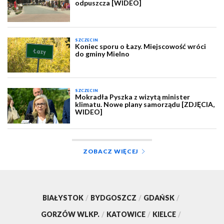
odpuszcza [WIDEO]
SZCZECIN
Koniec sporu o Łazy. Miejscowość wróci
do gminy Mielno
SZCZECIN
Mokradła Pyszka z wizytą minister
klimatu. Nowe plany samorządu [ZDJĘCIA,
WIDEO]
ZOBACZ WIĘCEJ
BIAŁYSTOK
/
BYDGOSZCZ
/
GDAŃSK
/
GORZÓW WLKP.
/
KATOWICE
/
KIELCE
/