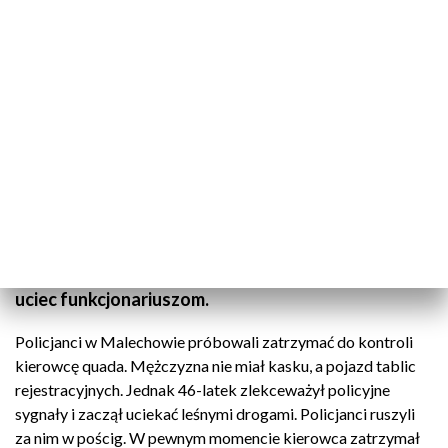
TVP3 Szczecin
Pięć lat więzienia grozi mężczyźnie, który nie
zatrzymał się do kontroli drogowej. Kierowca
quada zlekceważył policyjne sygnały i próbował
uciec funkcjonariuszom.
Policjanci w Malechowie próbowali zatrzymać do kontroli
kierowcę quada. Mężczyzna nie miał kasku, a pojazd tablic
rejestracyjnych. Jednak 46-latek zlekceważył policyjne
sygnały i zaczął uciekać leśnymi drogami. Policjanci ruszyli
za nim w pościg. W pewnym momencie kierowca zatrzymał