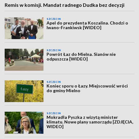
Remis w komisji. Mandat radnego Dudka bez decyzji
SZCZECIN
Apel do prezydenta Koszalina. Chodzi o
Iwano-Frankiwsk [WIDEO]
SZCZECIN
Powrót Łaz do Mielna. Sianów nie
odpuszcza [WIDEO]
SZCZECIN
Koniec sporu o Łazy. Miejscowość wróci
do gminy Mielno
SZCZECIN
Mokradła Pyszka z wizytą minister
klimatu. Nowe plany samorządu [ZDJĘCIA,
WIDEO]