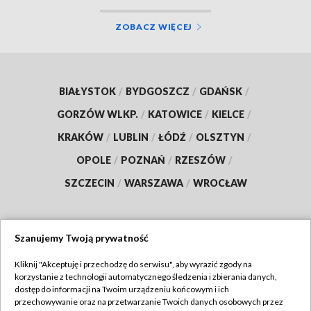
ZOBACZ WIĘCEJ
BIAŁYSTOK
/
BYDGOSZCZ
/
GDAŃSK
/
GORZÓW WLKP.
/
KATOWICE
/
KIELCE
/
KRAKÓW
/
LUBLIN
/
ŁÓDŹ
/
OLSZTYN
/
OPOLE
/
POZNAŃ
/
RZESZÓW
/
SZCZECIN
/
WARSZAWA
/
WROCŁAW
Szanujemy Twoją prywatność
Dołącz do nas:
Kliknij "Akceptuję i przechodzę do serwisu", aby wyrazić zgody na
korzystanie z technologii automatycznego śledzenia i zbierania danych,
TVP
dostęp do informacji na Twoim urządzeniu końcowym i ich
Abonament TVP
przechowywanie oraz na przetwarzanie Twoich danych osobowych przez
Regulamin TVP