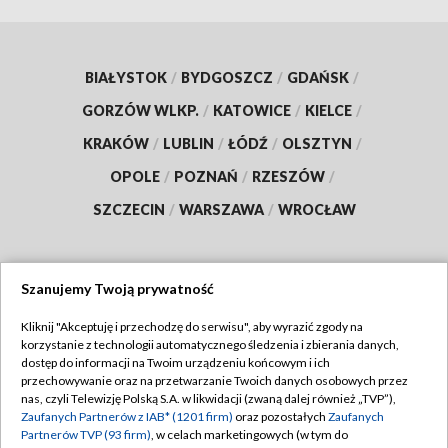
BIAŁYSTOK
/
BYDGOSZCZ
/
GDAŃSK
/
GORZÓW WLKP.
/
KATOWICE
/
KIELCE
/
KRAKÓW
/
LUBLIN
/
ŁÓDŹ
/
OLSZTYN
/
OPOLE
/
POZNAŃ
/
RZESZÓW
/
SZCZECIN
/
WARSZAWA
/
WROCŁAW
Szanujemy Twoją prywatność
Dołącz do nas:
Kliknij "Akceptuję i przechodzę do serwisu", aby wyrazić zgody na
korzystanie z technologii automatycznego śledzenia i zbierania danych,
TVP
dostęp do informacji na Twoim urządzeniu końcowym i ich
Abonament TVP
przechowywanie oraz na przetwarzanie Twoich danych osobowych przez
Regulamin TVP
nas, czyli Telewizję Polską S.A. w likwidacji (zwaną dalej również „TVP”),
Emisja w TVP
Polityka prywatności
Zaufanych Partnerów z IAB* (1201 firm)
oraz pozostałych
Zaufanych
Partnerów TVP (93 firm)
, w celach marketingowych (w tym do
Centrum informacji TVP