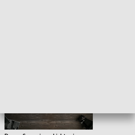
Z indeksem w ręku
Droga po suk
HISTORIA