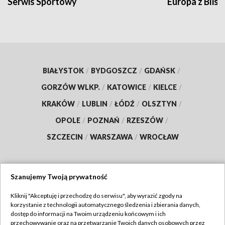
Serwis Sportowy
Europa z Blisk
BIAŁYSTOK
/
BYDGOSZCZ
/
GDAŃSK
/
GORZÓW WLKP.
/
KATOWICE
/
KIELCE
/
KRAKÓW
/
LUBLIN
/
ŁÓDŹ
/
OLSZTYN
/
OPOLE
/
POZNAŃ
/
RZESZÓW
/
SZCZECIN
/
WARSZAWA
/
WROCŁAW
Szanujemy Twoją prywatność
Dołącz do nas:
Kliknij "Akceptuję i przechodzę do serwisu", aby wyrazić zgody na
korzystanie z technologii automatycznego śledzenia i zbierania danych,
TVP
dostęp do informacji na Twoim urządzeniu końcowym i ich
Abonament TVP
przechowywanie oraz na przetwarzanie Twoich danych osobowych przez