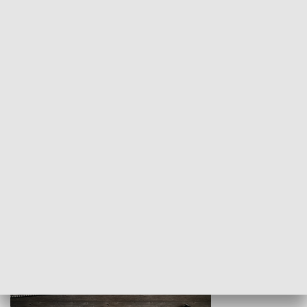
Z indeksem w ręku
Droga po suk
HISTORIA