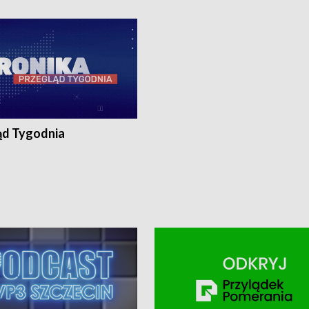
ronika@tvp.pl.
e-mail: kronika@tvp.pl.
ąd Tygodnia