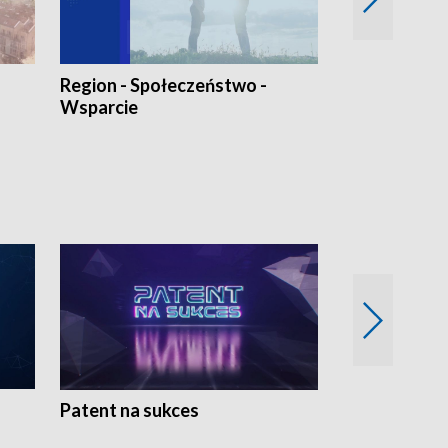
Region - Społeczeństwo -
Bez Barier
Wsparcie
Patent na sukces
Rolnictwo w 