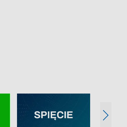
e-mail: kronika@tvp.pl.
e-mail: kronika@t