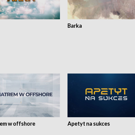
Barka
rem w offshore
Apetyt na sukces