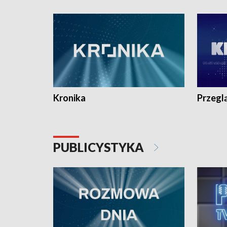
e-mail: kronika@tvp.pl.
e-mail: k
Kronika
Przegl
PUBLICYSTYKA