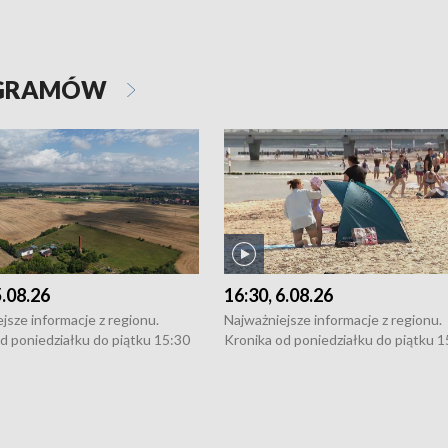
OGRAMÓW
5.08.26
16:30, 6.08.26
jsze informacje z regionu.
Najważniejsze informacje z regionu.
d poniedziałku do piątku 15:30
Kronika od poniedziałku do piątku 1
16:30 (+ rozmowa), 18:30, 21:30.
(flesz), 16:30 (+ rozmowa), 18:30, 21
y i święta 15:30 i 16:30
W weekendy i święta 15:30 i 16:30
8:30 i 21:30. Dziennikarze czekają
(flesz), 18:30 i 21:30. Dziennikarze c
a zgłoszenia: Szczecin - tel. 91-
na Państwa zgłoszenia: Szczecin - te
0, Koszalin - tel. 94-34-50-054,
4 8-10-400, Koszalin - tel. 94-34-50