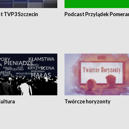
t TVP3 Szczecin
Podcast Przylądek Pomera
Kultura
Twórcze horyzonty