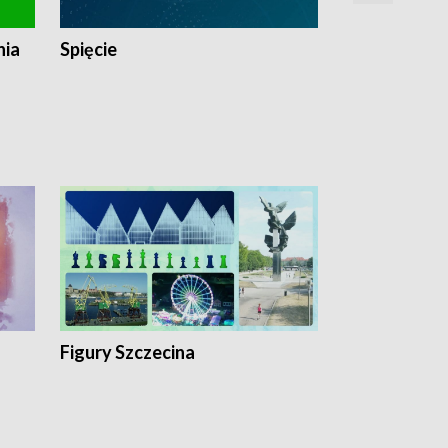
nia
Spięcie
Niedziałkow
Figury Szczecina