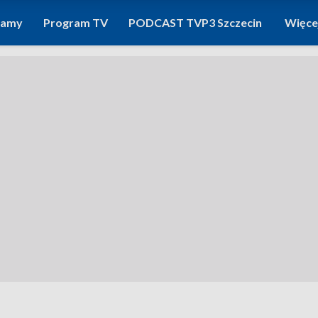
ramy
Program TV
PODCAST TVP3 Szczecin
Więce