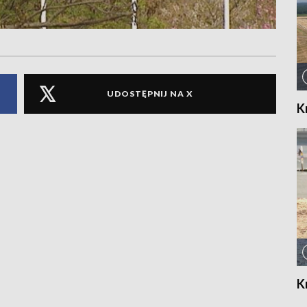
UDOSTĘPNIJ NA X
K
K