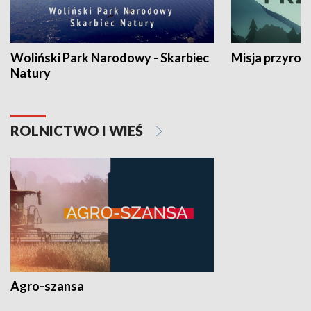
Woliński Park Narodowy - Skarbiec
Misja przyrod
Natury
ROLNICTWO I WIEŚ
Agro-szansa