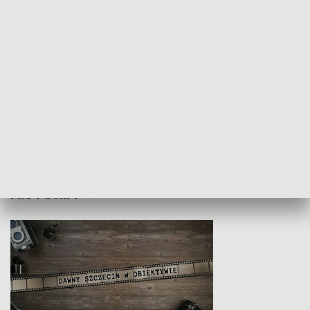
Z indeksem w ręku
Droga po suk
HISTORIA