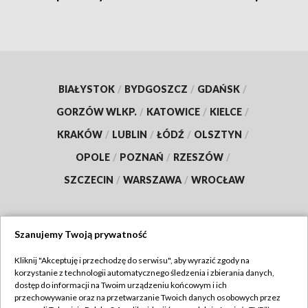
BIAŁYSTOK
/
BYDGOSZCZ
/
GDAŃSK
/
GORZÓW WLKP.
/
KATOWICE
/
KIELCE
/
KRAKÓW
/
LUBLIN
/
ŁÓDŹ
/
OLSZTYN
/
OPOLE
/
POZNAŃ
/
RZESZÓW
/
SZCZECIN
/
WARSZAWA
/
WROCŁAW
Szanujemy Twoją prywatność
Dołącz do nas:
Kliknij "Akceptuję i przechodzę do serwisu", aby wyrazić zgody na
korzystanie z technologii automatycznego śledzenia i zbierania danych,
TVP
dostęp do informacji na Twoim urządzeniu końcowym i ich
Abonament TVP
przechowywanie oraz na przetwarzanie Twoich danych osobowych przez
Regulamin TVP