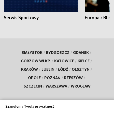
Serwis Sportowy
Europa z Blisk
BIAŁYSTOK
/
BYDGOSZCZ
/
GDAŃSK
/
GORZÓW WLKP.
/
KATOWICE
/
KIELCE
/
KRAKÓW
/
LUBLIN
/
ŁÓDŹ
/
OLSZTYN
/
OPOLE
/
POZNAŃ
/
RZESZÓW
/
SZCZECIN
/
WARSZAWA
/
WROCŁAW
Szanujemy Twoją prywatność
Dołącz do nas: