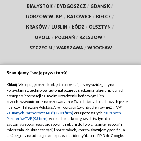
BIAŁYSTOK
/
BYDGOSZCZ
/
GDAŃSK
/
GORZÓW WLKP.
/
KATOWICE
/
KIELCE
/
KRAKÓW
/
LUBLIN
/
ŁÓDŹ
/
OLSZTYN
/
OPOLE
/
POZNAŃ
/
RZESZÓW
/
SZCZECIN
/
WARSZAWA
/
WROCŁAW
Szanujemy Twoją prywatność
Dołącz do nas:
Kliknij "Akceptuję i przechodzę do serwisu", aby wyrazić zgody na
korzystanie z technologii automatycznego śledzenia i zbierania danych,
TVP
dostęp do informacji na Twoim urządzeniu końcowym i ich
Abonament TVP
przechowywanie oraz na przetwarzanie Twoich danych osobowych przez
Regulamin TVP
nas, czyli Telewizję Polską S.A. w likwidacji (zwaną dalej również „TVP”),
Emisja w TVP
Polityka prywatności
Zaufanych Partnerów z IAB* (1201 firm)
oraz pozostałych
Zaufanych
Partnerów TVP (93 firm)
, w celach marketingowych (w tym do
Centrum informacji TVP
Moje zgody
zautomatyzowanego dopasowania reklam do Twoich zainteresowań i
mierzenia ich skuteczności) i pozostałych, które wskazujemy poniżej, a
Naziemna Telewizja Cyfrowa
Pomoc
także zgody na udostępnianie przez nas identyfikatora PPID do Google.