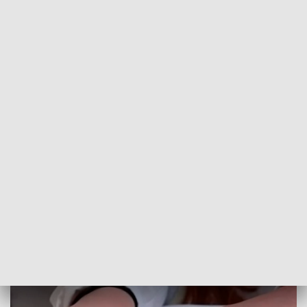
POWRÓT DO
SZCZECIN
TVP REGIONY
Czas na ostatnie powtórki. Już jutro
matura!
2018-05-03
Karol Figurski/MJ