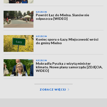
SZCZECIN
Powrót Łaz do Mielna. Sianów nie
odpuszcza [WIDEO]
SZCZECIN
Koniec sporu o Łazy. Miejscowość wróci
do gminy Mielno
SZCZECIN
Mokradła Pyszka z wizytą minister
klimatu. Nowe plany samorządu [ZDJĘCIA,
WIDEO]
ZOBACZ WIĘCEJ