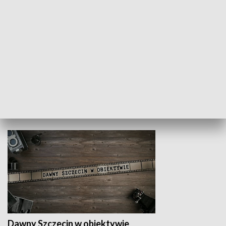
Z indeksem w ręku
Droga po suk
HISTORIA
Dawny Szczecin w obiektywie