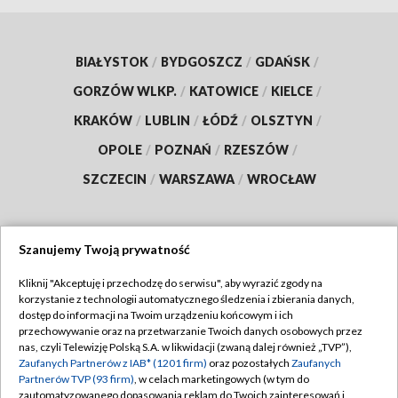
BIAŁYSTOK
/
BYDGOSZCZ
/
GDAŃSK
/
GORZÓW WLKP.
/
KATOWICE
/
KIELCE
/
KRAKÓW
/
LUBLIN
/
ŁÓDŹ
/
OLSZTYN
/
OPOLE
/
POZNAŃ
/
RZESZÓW
/
SZCZECIN
/
WARSZAWA
/
WROCŁAW
Szanujemy Twoją prywatność
Dołącz do nas:
Kliknij "Akceptuję i przechodzę do serwisu", aby wyrazić zgody na
korzystanie z technologii automatycznego śledzenia i zbierania danych,
TVP
dostęp do informacji na Twoim urządzeniu końcowym i ich
Abonament TVP
przechowywanie oraz na przetwarzanie Twoich danych osobowych przez
Regulamin TVP
nas, czyli Telewizję Polską S.A. w likwidacji (zwaną dalej również „TVP”),
Emisja w TVP
Polityka prywatności
Zaufanych Partnerów z IAB* (1201 firm)
oraz pozostałych
Zaufanych
Partnerów TVP (93 firm)
, w celach marketingowych (w tym do
Centrum informacji TVP
Moje zgody
zautomatyzowanego dopasowania reklam do Twoich zainteresowań i