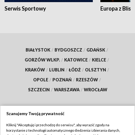
Serwis Sportowy
Europa z Blisk
BIAŁYSTOK
/
BYDGOSZCZ
/
GDAŃSK
/
GORZÓW WLKP.
/
KATOWICE
/
KIELCE
/
KRAKÓW
/
LUBLIN
/
ŁÓDŹ
/
OLSZTYN
/
OPOLE
/
POZNAŃ
/
RZESZÓW
/
SZCZECIN
/
WARSZAWA
/
WROCŁAW
Szanujemy Twoją prywatność
Dołącz do nas:
Kliknij "Akceptuję i przechodzę do serwisu", aby wyrazić zgody na
korzystanie z technologii automatycznego śledzenia i zbierania danych,
TVP