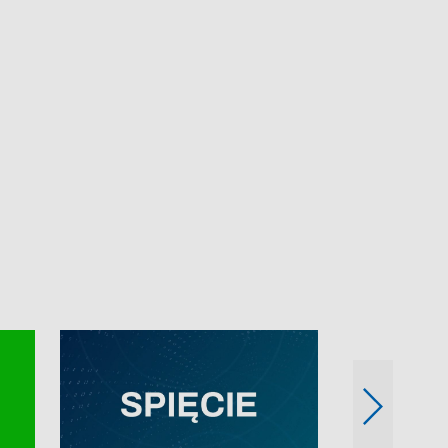
e-mail: kronika@tvp.pl.
e-mail: kronika@t