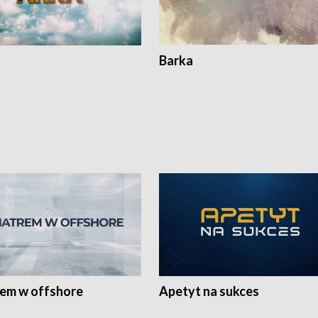
Barka
rem w offshore
Apetyt na sukces