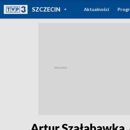
POWRÓT DO
SZCZECIN
Aktualności
Prog
TVP REGIONY
Artur Szałabawka. 