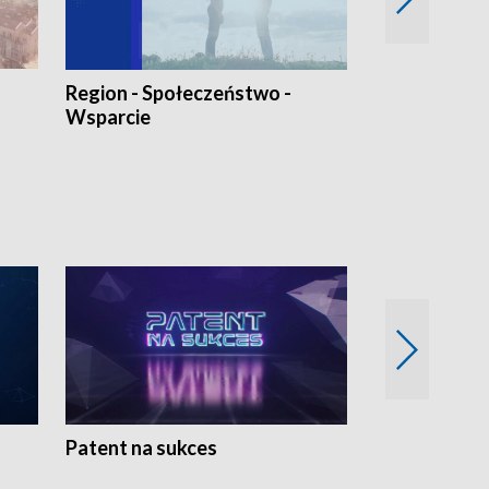
Region - Społeczeństwo -
Bez Barier
Wsparcie
Patent na sukces
Rolnictwo w 