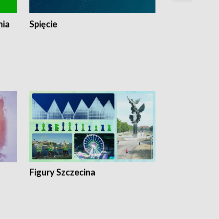
nia
Spięcie
Niedziałkow
Figury Szczecina