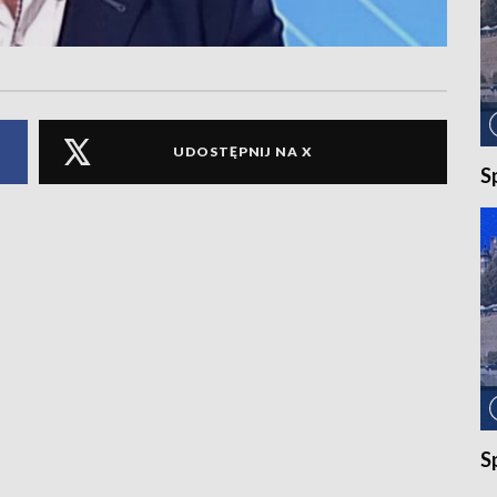
UDOSTĘPNIJ NA X
S
S