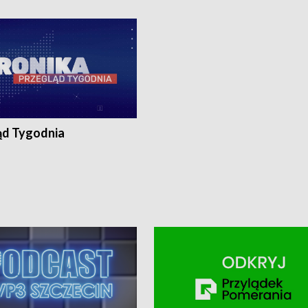
ronika@tvp.pl.
e-mail: kronika@tvp.pl.
ąd Tygodnia