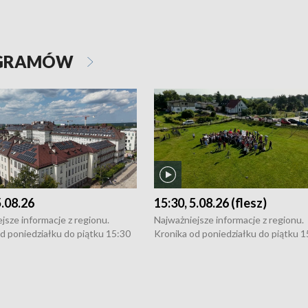
OGRAMÓW
5.08.26
15:30, 5.08.26 (flesz)
jsze informacje z regionu.
Najważniejsze informacje z regionu.
d poniedziałku do piątku 15:30
Kronika od poniedziałku do piątku 1
16:30 (+ rozmowa), 18:30, 21:30.
(flesz), 16:30 (+ rozmowa), 18:30, 21
y i święta 15:30 i 16:30
W weekendy i święta 15:30 i 16:30
8:30 i 21:30. Dziennikarze czekają
(flesz), 18:30 i 21:30. Dziennikarze c
a zgłoszenia: Szczecin - tel. 91-
na Państwa zgłoszenia: Szczecin - te
0, Koszalin - tel. 94-34-50-054,
4 8-10-400, Koszalin - tel. 94-34-50