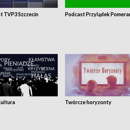
t TVP3 Szczecin
Podcast Przylądek Pomera
Kultura
Twórcze horyzonty