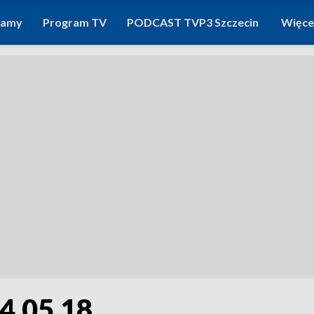
ramy
Program TV
PODCAST TVP3 Szczecin
Więce
4.05.18