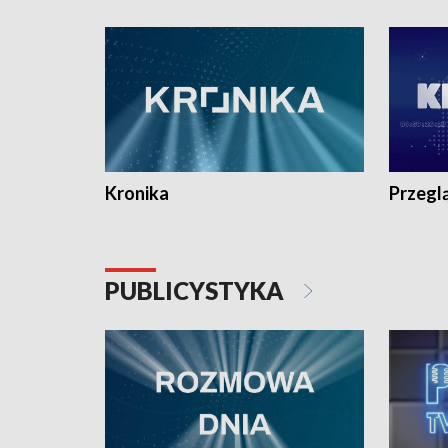
e-mail: kronika@tvp.pl.
e-mail: k
Kronika
Przegl
PUBLICYSTYKA