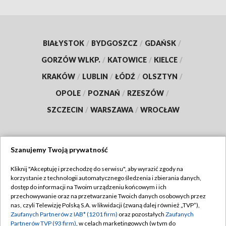
BIAŁYSTOK
/
BYDGOSZCZ
/
GDAŃSK
/
GORZÓW WLKP.
/
KATOWICE
/
KIELCE
/
KRAKÓW
/
LUBLIN
/
ŁÓDŹ
/
OLSZTYN
/
OPOLE
/
POZNAŃ
/
RZESZÓW
/
SZCZECIN
/
WARSZAWA
/
WROCŁAW
Szanujemy Twoją prywatność
Dołącz do nas:
Kliknij "Akceptuję i przechodzę do serwisu", aby wyrazić zgody na
korzystanie z technologii automatycznego śledzenia i zbierania danych,
TVP
dostęp do informacji na Twoim urządzeniu końcowym i ich
Abonament TVP
przechowywanie oraz na przetwarzanie Twoich danych osobowych przez
Regulamin TVP
nas, czyli Telewizję Polską S.A. w likwidacji (zwaną dalej również „TVP”),
Emisja w TVP
Polityka prywatności
Zaufanych Partnerów z IAB* (1201 firm)
oraz pozostałych
Zaufanych
Partnerów TVP (93 firm)
, w celach marketingowych (w tym do