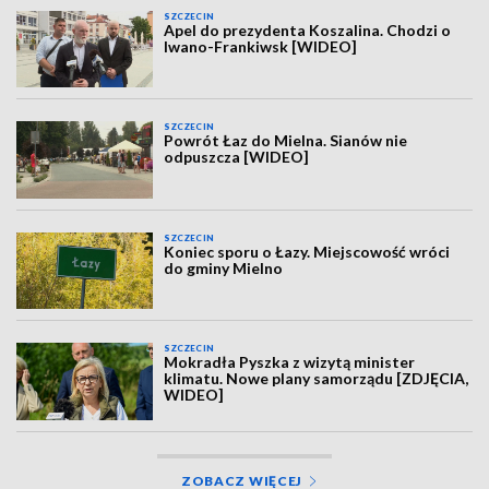
SZCZECIN
Apel do prezydenta Koszalina. Chodzi o
Iwano-Frankiwsk [WIDEO]
SZCZECIN
Powrót Łaz do Mielna. Sianów nie
odpuszcza [WIDEO]
SZCZECIN
Koniec sporu o Łazy. Miejscowość wróci
do gminy Mielno
SZCZECIN
Mokradła Pyszka z wizytą minister
klimatu. Nowe plany samorządu [ZDJĘCIA,
WIDEO]
ZOBACZ WIĘCEJ