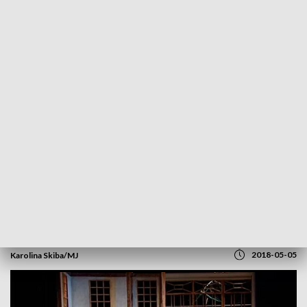
POWRÓT DO
SZCZECIN
TVP REGIONY
Premiera: "Ania z Zielonego Wzgórza" w
Teatrze Współczesnym
2018-05-05
Karolina Skiba/MJ