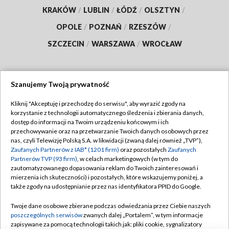
KRAKÓW
/
LUBLIN
/
ŁÓDŹ
/
OLSZTYN
/
OPOLE
/
POZNAŃ
/
RZESZÓW
/
SZCZECIN
/
WARSZAWA
/
WROCŁAW
Szanujemy Twoją prywatność
Dołącz do nas:
Kliknij "Akceptuję i przechodzę do serwisu", aby wyrazić zgody na
korzystanie z technologii automatycznego śledzenia i zbierania danych,
TVP
dostęp do informacji na Twoim urządzeniu końcowym i ich
Abonament TVP
przechowywanie oraz na przetwarzanie Twoich danych osobowych przez
Regulamin TVP
nas, czyli Telewizję Polską S.A. w likwidacji (zwaną dalej również „TVP”),
Emisja w TVP
Polityka prywatności
Zaufanych Partnerów z IAB* (1201 firm)
oraz pozostałych
Zaufanych
Partnerów TVP (93 firm)
, w celach marketingowych (w tym do
Centrum informacji TVP
Moje zgody
zautomatyzowanego dopasowania reklam do Twoich zainteresowań i
mierzenia ich skuteczności) i pozostałych, które wskazujemy poniżej, a
Naziemna Telewizja Cyfrowa
Pomoc
także zgody na udostępnianie przez nas identyfikatora PPID do Google.
Sklep TVP
Biuro reklamy
Twoje dane osobowe zbierane podczas odwiedzania przez Ciebie naszych
Rada Programowa
Kontakt
poszczególnych serwisów
zwanych dalej „Portalem”, w tym informacje
zapisywane za pomocą technologii takich jak: pliki cookie, sygnalizatory