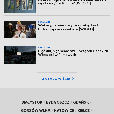
wystawa „Śledź mnie” [WIDEO]
SZCZECIN
Wakacyjne wieczory ze sztuką. Teatr
Polski zaprasza widzów [WIDEO]
SZCZECIN
Pięć dni, pięć seansów. Początek Dąbskich
Wieczorów Filmowych
ZOBACZ WIĘCEJ
BIAŁYSTOK
/
BYDGOSZCZ
/
GDAŃSK
/
GORZÓW WLKP.
/
KATOWICE
/
KIELCE
/