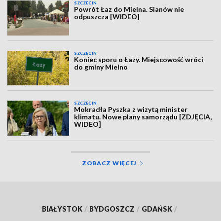
SZCZECIN
Powrót Łaz do Mielna. Sianów nie
odpuszcza [WIDEO]
SZCZECIN
Koniec sporu o Łazy. Miejscowość wróci
do gminy Mielno
SZCZECIN
Mokradła Pyszka z wizytą minister
klimatu. Nowe plany samorządu [ZDJĘCIA,
WIDEO]
ZOBACZ WIĘCEJ
BIAŁYSTOK
/
BYDGOSZCZ
/
GDAŃSK
/