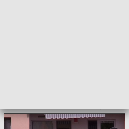
POWRÓT DO
SZCZECIN
TVP REGIONY
Finał konkursu "Bądź dumny, wywieś
flagę"
2018-05-05
MJ