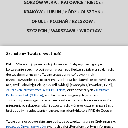
GORZÓW WLKP.
/
KATOWICE
/
KIELCE
/
KRAKÓW
/
LUBLIN
/
ŁÓDŹ
/
OLSZTYN
/
OPOLE
/
POZNAŃ
/
RZESZÓW
/
SZCZECIN
/
WARSZAWA
/
WROCŁAW
Szanujemy Twoją prywatność
Dołącz do nas:
Kliknij "Akceptuję i przechodzę do serwisu", aby wyrazić zgody na
korzystanie z technologii automatycznego śledzenia i zbierania danych,
TVP
dostęp do informacji na Twoim urządzeniu końcowym i ich
Abonament TVP
przechowywanie oraz na przetwarzanie Twoich danych osobowych przez
Regulamin TVP
nas, czyli Telewizję Polską S.A. w likwidacji (zwaną dalej również „TVP”),
Emisja w TVP
Polityka prywatności
Zaufanych Partnerów z IAB* (1201 firm)
oraz pozostałych
Zaufanych
Partnerów TVP (93 firm)
, w celach marketingowych (w tym do
Centrum informacji TVP
Moje zgody
zautomatyzowanego dopasowania reklam do Twoich zainteresowań i
mierzenia ich skuteczności) i pozostałych, które wskazujemy poniżej, a
Naziemna Telewizja Cyfrowa
Pomoc
także zgody na udostępnianie przez nas identyfikatora PPID do Google.
Sklep TVP
Biuro reklamy
Twoje dane osobowe zbierane podczas odwiedzania przez Ciebie naszych
Rada Programowa
Kontakt
poszczególnych serwisów
zwanych dalej „Portalem”, w tym informacje