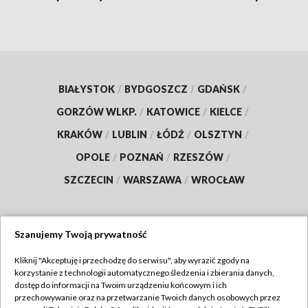
BIAŁYSTOK
/
BYDGOSZCZ
/
GDAŃSK
/
GORZÓW WLKP.
/
KATOWICE
/
KIELCE
/
KRAKÓW
/
LUBLIN
/
ŁÓDŹ
/
OLSZTYN
/
OPOLE
/
POZNAŃ
/
RZESZÓW
/
SZCZECIN
/
WARSZAWA
/
WROCŁAW
Szanujemy Twoją prywatność
Dołącz do nas:
Kliknij "Akceptuję i przechodzę do serwisu", aby wyrazić zgody na
korzystanie z technologii automatycznego śledzenia i zbierania danych,
TVP
dostęp do informacji na Twoim urządzeniu końcowym i ich
Abonament TVP
przechowywanie oraz na przetwarzanie Twoich danych osobowych przez
Regulamin TVP