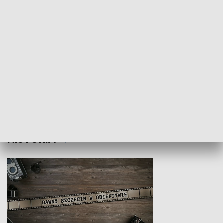
Z indeksem w ręku
Droga po suk
HISTORIA