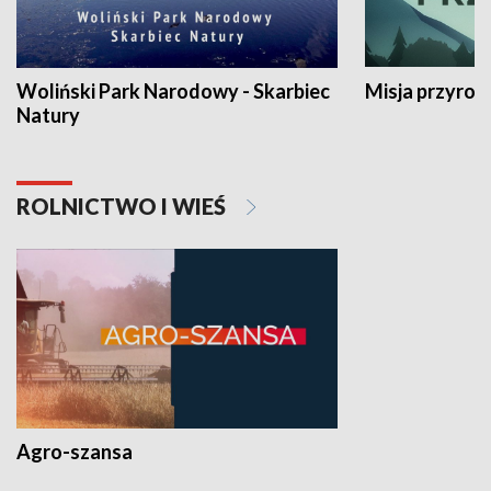
Woliński Park Narodowy - Skarbiec
Misja przyrod
Natury
ROLNICTWO I WIEŚ
Agro-szansa