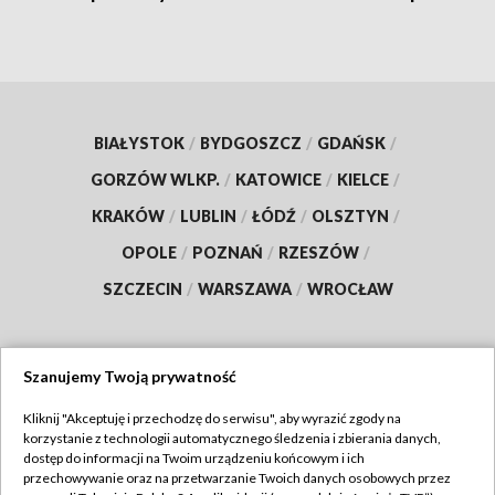
BIAŁYSTOK
/
BYDGOSZCZ
/
GDAŃSK
/
GORZÓW WLKP.
/
KATOWICE
/
KIELCE
/
KRAKÓW
/
LUBLIN
/
ŁÓDŹ
/
OLSZTYN
/
OPOLE
/
POZNAŃ
/
RZESZÓW
/
SZCZECIN
/
WARSZAWA
/
WROCŁAW
Szanujemy Twoją prywatność
Dołącz do nas:
Kliknij "Akceptuję i przechodzę do serwisu", aby wyrazić zgody na
korzystanie z technologii automatycznego śledzenia i zbierania danych,
TVP
dostęp do informacji na Twoim urządzeniu końcowym i ich
Abonament TVP
przechowywanie oraz na przetwarzanie Twoich danych osobowych przez
Regulamin TVP