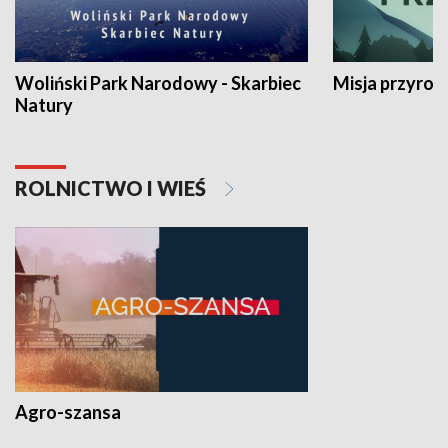
Woliński Park Narodowy - Skarbiec
Misja przyrod
Natury
ROLNICTWO I WIEŚ
Agro-szansa