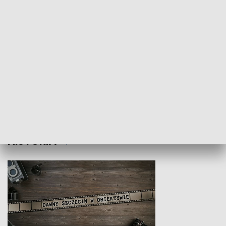
Z indeksem w ręku
Droga po suk
HISTORIA