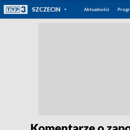
POWRÓT DO
SZCZECIN
Aktualności
Prog
TVP REGIONY
Komentarze o zapo