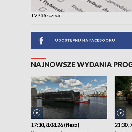
TVP3 Szczecin
UDOSTĘPNIJ NA FACEBOOKU
NAJNOWSZE WYDANIA PR
17:30, 8.08.26 (flesz)
21:30, 