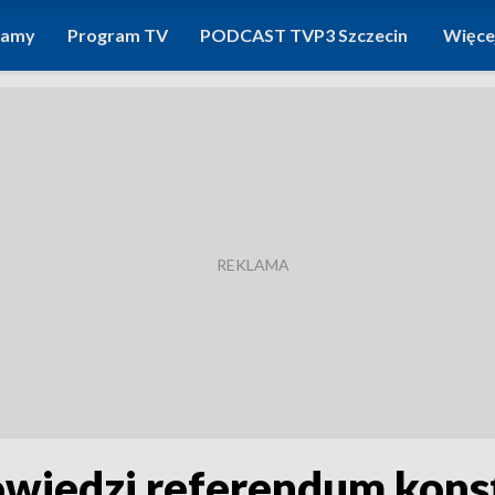
ramy
Program TV
PODCAST TVP3 Szczecin
Więce
wiedzi referendum kons