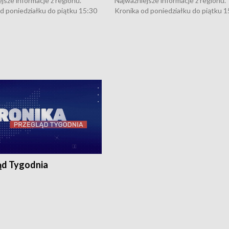
jsze informacje z regionu.
Najważniejsze informacje z regionu.
d poniedziałku do piątku 15:30
Kronika od poniedziałku do piątku 1
16:30 (+ rozmowa), 18:30, 21:30.
(flesz), 16:30 (+ rozmowa), 18:30, 21
y i święta 15:30 i 16:30
W weekendy i święta 15:30 i 16:30
8:30 i 21:30. Dziennikarze czekają
(flesz), 18:30 i 21:30. Dziennikarze c
a zgłoszenia: Szczecin - tel. 91-
na Państwa zgłoszenia: Szczecin - te
0, Koszalin - tel. 94-34-50-054,
4 8-10-400, Koszalin - tel. 94-34-50
ronika@tvp.pl.
e-mail: kronika@tvp.pl.
ąd Tygodnia