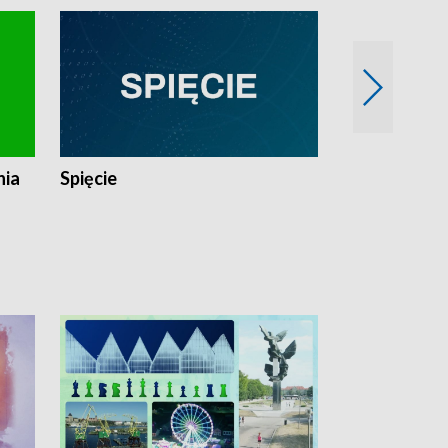
nia
Spięcie
Niedziałkow