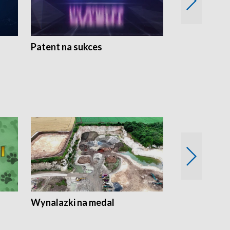
Patent na sukces
Rolnictwo w 
Wynalazki na medal
Era Seniora