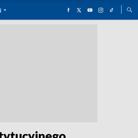
j
tytucyjnego