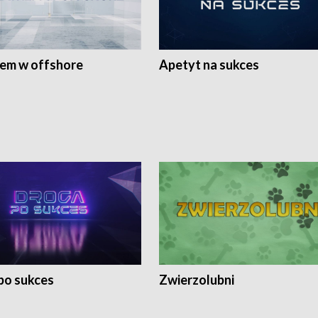
rem w offshore
Apetyt na sukces
po sukces
Zwierzolubni