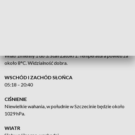
samym morzem od 13°C do 15°C.
BAŁTYK POŁUDNIOWY
WWiatr zmienny 1 do 3 skali B. Stan morza 1. Temperatura
powietrza około 8°C. Widzialność dobra.
ZATOKA POMORSKA
Wiatr zmienny 1 do 3. Stan Zatoki 1. Temperatura powietrza
około 8°C. Widzialność dobra.
WSCHÓD I ZACHÓD SŁOŃCA
05:18 – 20:40
CIŚNIENIE
Niewielkie wahania, w południe w Szczecinie będzie około
1029 hPa.
WIATR