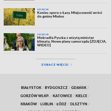
SZCZECIN
Koniec sporu o Łazy. Miejscowość wróci
do gminy Mielno
SZCZECIN
Mokradła Pyszka z wizytą minister
klimatu. Nowe plany samorządu [ZDJĘCIA,
WIDEO]
ZOBACZ WIĘCEJ
BIAŁYSTOK
/
BYDGOSZCZ
/
GDAŃSK
/
GORZÓW WLKP.
/
KATOWICE
/
KIELCE
/
KRAKÓW
/
LUBLIN
/
ŁÓDŹ
/
OLSZTYN
/