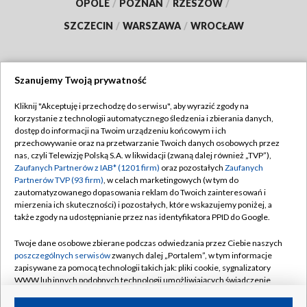
OPOLE
/
POZNAŃ
/
RZESZÓW
/
SZCZECIN
/
WARSZAWA
/
WROCŁAW
Szanujemy Twoją prywatność
Dołącz do nas:
Kliknij "Akceptuję i przechodzę do serwisu", aby wyrazić zgody na
korzystanie z technologii automatycznego śledzenia i zbierania danych,
TVP
dostęp do informacji na Twoim urządzeniu końcowym i ich
Abonament TVP
przechowywanie oraz na przetwarzanie Twoich danych osobowych przez
Regulamin TVP
nas, czyli Telewizję Polską S.A. w likwidacji (zwaną dalej również „TVP”),
Emisja w TVP
Polityka prywatności
Zaufanych Partnerów z IAB* (1201 firm)
oraz pozostałych
Zaufanych
Partnerów TVP (93 firm)
, w celach marketingowych (w tym do
Centrum informacji TVP
Moje zgody
zautomatyzowanego dopasowania reklam do Twoich zainteresowań i
mierzenia ich skuteczności) i pozostałych, które wskazujemy poniżej, a
Naziemna Telewizja Cyfrowa
Pomoc
także zgody na udostępnianie przez nas identyfikatora PPID do Google.
Sklep TVP
Biuro reklamy
Twoje dane osobowe zbierane podczas odwiedzania przez Ciebie naszych
Rada Programowa
Kontakt
poszczególnych serwisów
zwanych dalej „Portalem”, w tym informacje
zapisywane za pomocą technologii takich jak: pliki cookie, sygnalizatory
System NOS
WWW lub innych podobnych technologii umożliwiających świadczenie
dopasowanych i bezpiecznych usług, personalizację treści oraz reklam,
Informacje o nadawcy
Kanały
udostępnianie funkcji mediów społecznościowych oraz analizowanie