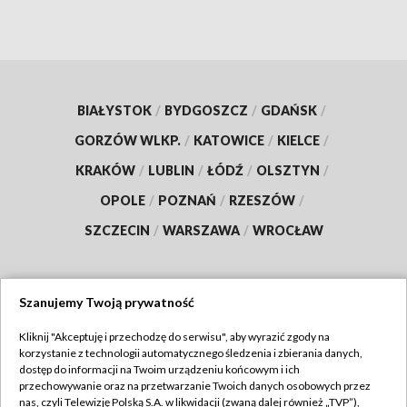
BIAŁYSTOK
/
BYDGOSZCZ
/
GDAŃSK
/
GORZÓW WLKP.
/
KATOWICE
/
KIELCE
/
KRAKÓW
/
LUBLIN
/
ŁÓDŹ
/
OLSZTYN
/
OPOLE
/
POZNAŃ
/
RZESZÓW
/
SZCZECIN
/
WARSZAWA
/
WROCŁAW
Szanujemy Twoją prywatność
Dołącz do nas:
Kliknij "Akceptuję i przechodzę do serwisu", aby wyrazić zgody na
korzystanie z technologii automatycznego śledzenia i zbierania danych,
TVP
dostęp do informacji na Twoim urządzeniu końcowym i ich
Abonament TVP
przechowywanie oraz na przetwarzanie Twoich danych osobowych przez
Regulamin TVP
nas, czyli Telewizję Polską S.A. w likwidacji (zwaną dalej również „TVP”),