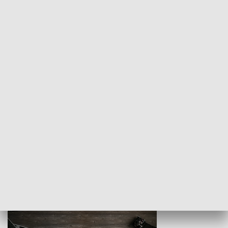
Z indeksem w ręku
Droga po suk
HISTORIA