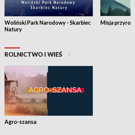
Woliński Park Narodowy - Skarbiec
Misja przyrod
Natury
ROLNICTWO I WIEŚ
Agro-szansa