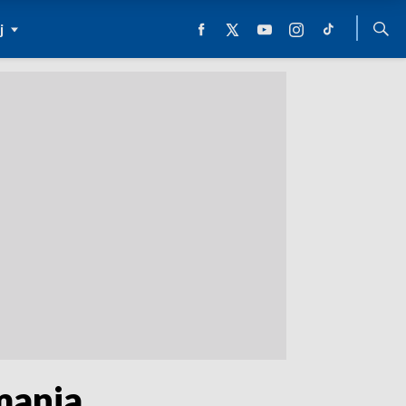
j
mania