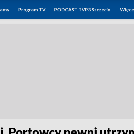
ramy
Program TV
PODCAST TVP3 Szczecin
Więce
. Portowcy pewni utrzy