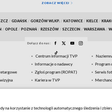
ZOBACZ WIĘCEJ
SZCZ
/
GDAŃSK
/
GORZÓW WLKP.
/
KATOWICE
/
KIELCE
/
KRA
N
/
OPOLE
/
POZNAŃ
/
RZESZÓW
/
SZCZECIN
/
WARSZAWA
/
W
Dołącz do nas:
Centrum informacji TVP
Naziemna
Informacje o nadawcy
Program d
zetargowe
Zgłoś program (ROPAT)
Serwis fo
wizyjna
Kariera w TVP
Merchandi
Polityka prywatności
Moje zgody
Pomoc
Biuro re
ody na korzystanie z technologii automatycznego śledzenia i zbie