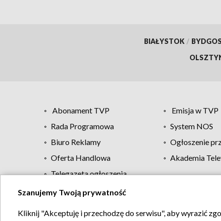
BIAŁYSTOK
/
BYDGO
OLSZTY
Abonament TVP
Emisja w TVP
Rada Programowa
System NOS
Biuro Reklamy
Ogłoszenie pr
Oferta Handlowa
Akademia Tele
Telegazeta ogłoszenia
Szanujemy Twoją prywatność
Regulamin TVP
Kliknij "Akceptuję i przechodzę do serwisu", aby wyrazić zg