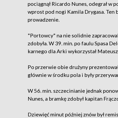
pociągnął Ricardo Nunes, odegrał w po
wprost pod nogi Kamila Drygasa. Ten
prowadzenie.
"Portowcy" na nie solidnie zapracowal
zdobyła. W 39. min. po faulu Spasa De
karnego dla Arki wykorzystał Mateus
Po przerwie obie drużyny prezentowały
głównie w środku pola i były przeryw
W 56. min. szczecinianie jednak pono
Nunes, a bramkę zdobył kapitan Frącz
Dziewięć minut później znów był remis