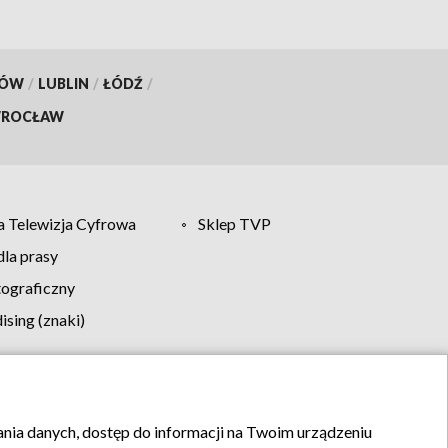
KÓW
/
LUBLIN
/
ŁÓDŹ
/
ROCŁAW
 Telewizja Cyfrowa
Sklep TVP
la prasy
tograficzny
sing (znaki)
klamy
Kontakt
rania danych, dostęp do informacji na Twoim urządzeniu