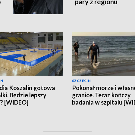
ę
pary z regionu
IN
SZCZECIN
ia Koszalin gotowa
Pokonał morze i własn
lki. Będzie lepszy
granice. Teraz kończy
n? [WIDEO]
badania w szpitalu [W