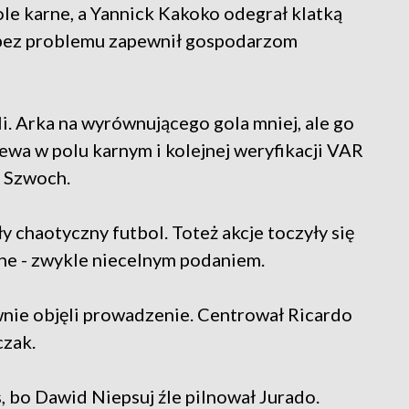
le karne, a Yannick Kakoko odegrał klatką
 bez problemu zapewnił gospodarzom
i. Arka na wyrównującego gola mniej, ale go
lewa w polu karnym i kolejnej weryfikacji VAR
z Szwoch.
 chaotyczny futbol. Toteż akcje toczyły się
ane - zwykle niecelnym podaniem.
wnie objęli prowadzenie. Centrował Ricardo
czak.
, bo Dawid Niepsuj źle pilnował Jurado.