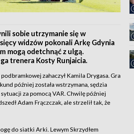
ili sobie utrzymanie się w
ysięcy widzów pokonali Arkę Gdynia
cem mogą odetchnąć z ulgą.
ga trenera Kosty Runjaicia.
ji podbramkowej zahaczył Kamila Drygasa. Gra
sekund później została wstrzymana, sędzia
 sytuacji za pomocą VAR. Chwilę później
zedł Adam Frączczak, ale strzelił tak, że
drogę do siatki Arki. Lewym Skrzydłem