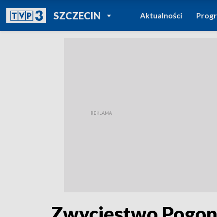
POWRÓT DO
SZCZECIN
Aktualności
Prog
TVP REGIONY
Zwycięstwo Pogoni