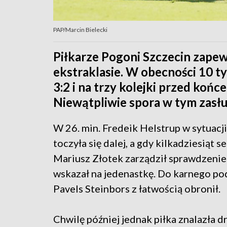
PAP/Marcin Bielecki
Piłkarze Pogoni Szczecin zapewn
ekstraklasie. W obecności 10 t
3:2 i na trzy kolejki przed koń
Niewątpliwie spora w tym zasłu
W 26. min. Fredeik Helstrup w sytuac
toczyła się dalej, a gdy kilkadziesiąt 
Mariusz Złotek zarządził sprawdzenie
wskazał na jedenastkę. Do karnego pods
Pavels Steinbors z łatwością obronił.
Chwilę później jednak piłka znalazła 