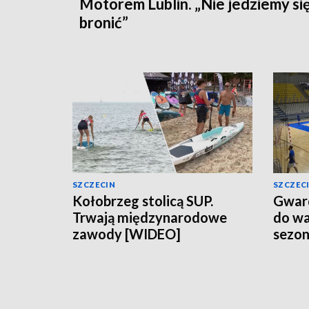
Motorem Lublin. „Nie jedziemy si
bronić”
SZCZECIN
SZCZEC
Kołobrzeg stolicą SUP.
Gward
Trwają międzynarodowe
do wa
zawody [WIDEO]
sezo