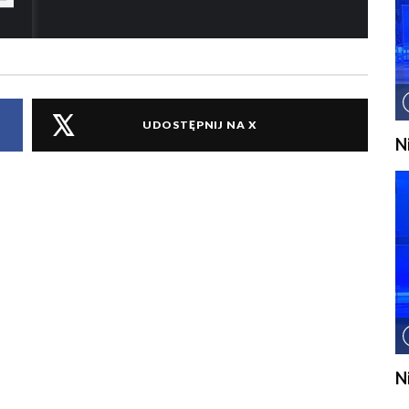
UDOSTĘPNIJ NA X
N
N