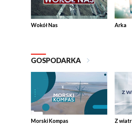
Wokół Nas
Arka
GOSPODARKA
Morski Kompas
Z wiat