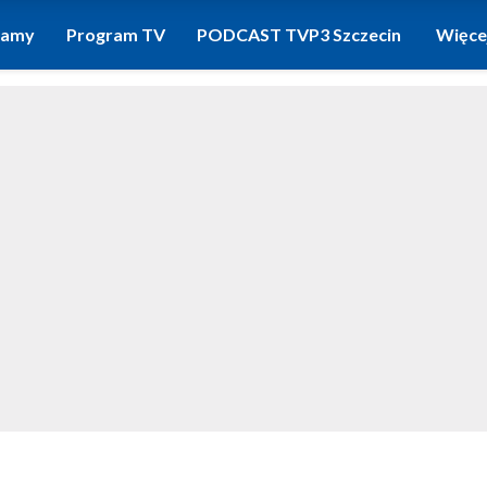
ramy
Program TV
PODCAST TVP3 Szczecin
Więce