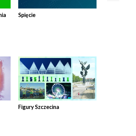
nia
Spięcie
Niedziałkow
Figury Szczecina