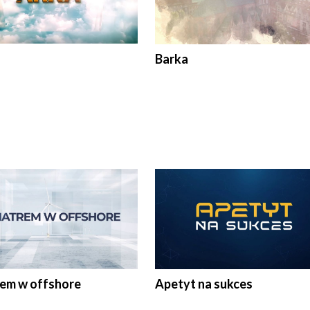
Barka
rem w offshore
Apetyt na sukces