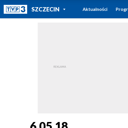
POWRÓT DO
SZCZECIN
Aktualności
Prog
TVP REGIONY
6.05.18