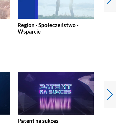
Region - Społeczeństwo -
Bez Barier
Wsparcie
Patent na sukces
Rolnictwo w 