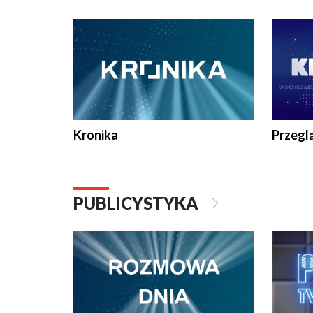
e-mail: kronika@tvp.pl.
e-mail: k
Kronika
Przegl
PUBLICYSTYKA