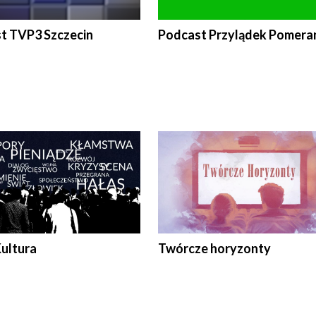
t TVP3 Szczecin
Podcast Przylądek Pomera
Kultura
Twórcze horyzonty