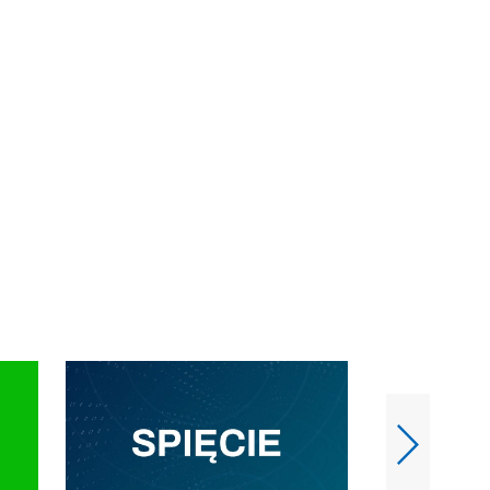
e-mail: kronika@tvp.pl.
e-mail: kronika@t