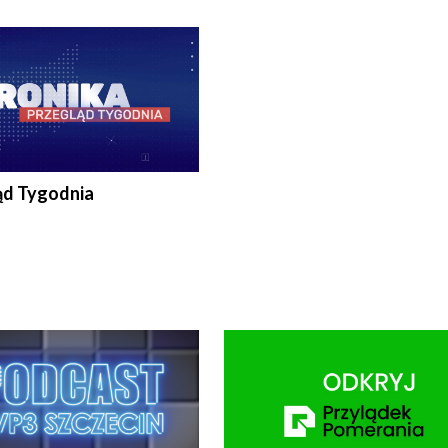
ronika@tvp.pl.
e-mail: kronika@tvp.pl.
ąd Tygodnia