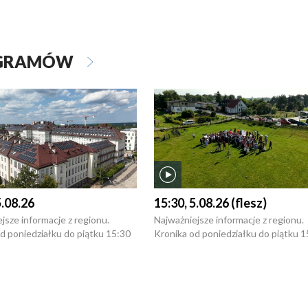
OGRAMÓW
5.08.26
15:30, 5.08.26 (flesz)
jsze informacje z regionu.
Najważniejsze informacje z regionu.
d poniedziałku do piątku 15:30
Kronika od poniedziałku do piątku 1
16:30 (+ rozmowa), 18:30, 21:30.
(flesz), 16:30 (+ rozmowa), 18:30, 21
y i święta 15:30 i 16:30
W weekendy i święta 15:30 i 16:30
8:30 i 21:30. Dziennikarze czekają
(flesz), 18:30 i 21:30. Dziennikarze c
a zgłoszenia: Szczecin - tel. 91-
na Państwa zgłoszenia: Szczecin - te
0, Koszalin - tel. 94-34-50-054,
4 8-10-400, Koszalin - tel. 94-34-50