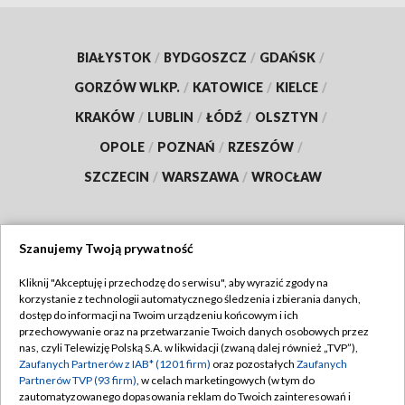
BIAŁYSTOK
/
BYDGOSZCZ
/
GDAŃSK
/
GORZÓW WLKP.
/
KATOWICE
/
KIELCE
/
KRAKÓW
/
LUBLIN
/
ŁÓDŹ
/
OLSZTYN
/
OPOLE
/
POZNAŃ
/
RZESZÓW
/
SZCZECIN
/
WARSZAWA
/
WROCŁAW
Szanujemy Twoją prywatność
Dołącz do nas:
Kliknij "Akceptuję i przechodzę do serwisu", aby wyrazić zgody na
korzystanie z technologii automatycznego śledzenia i zbierania danych,
TVP
dostęp do informacji na Twoim urządzeniu końcowym i ich
Abonament TVP
przechowywanie oraz na przetwarzanie Twoich danych osobowych przez
Regulamin TVP
nas, czyli Telewizję Polską S.A. w likwidacji (zwaną dalej również „TVP”),
Emisja w TVP
Polityka prywatności
Zaufanych Partnerów z IAB* (1201 firm)
oraz pozostałych
Zaufanych
Partnerów TVP (93 firm)
, w celach marketingowych (w tym do
Centrum informacji TVP
Moje zgody
zautomatyzowanego dopasowania reklam do Twoich zainteresowań i