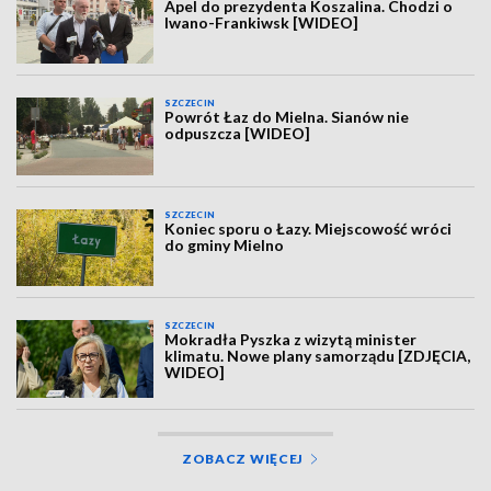
Apel do prezydenta Koszalina. Chodzi o
Iwano-Frankiwsk [WIDEO]
SZCZECIN
Powrót Łaz do Mielna. Sianów nie
odpuszcza [WIDEO]
SZCZECIN
Koniec sporu o Łazy. Miejscowość wróci
do gminy Mielno
SZCZECIN
Mokradła Pyszka z wizytą minister
klimatu. Nowe plany samorządu [ZDJĘCIA,
WIDEO]
ZOBACZ WIĘCEJ